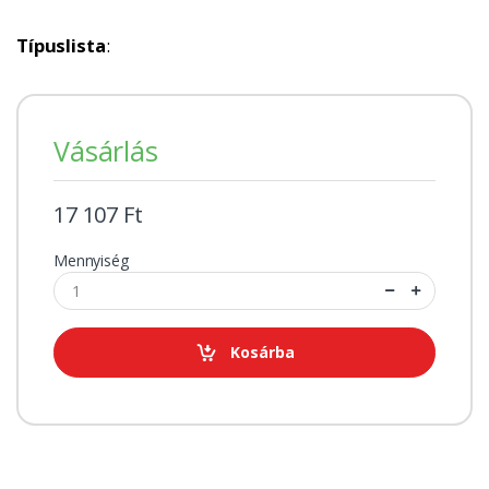
Típuslista
:
Vásárlás
17 107 Ft
Mennyiség
Kosárba