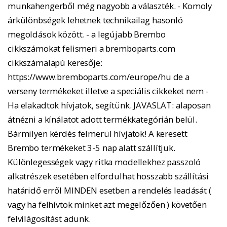
munkahengerből még nagyobb a választék. - Komoly
árkülönbségek lehetnek technikailag hasonló
megoldások között. - a legújabb Brembo
cikkszámokat felismeri a bremboparts.com
cikkszámalapú keresője:
https://www.bremboparts.com/europe/hu de a
verseny termékeket illetve a speciális cikkeket nem -
Ha elakadtok hívjatok, segítünk. JAVASLAT: alaposan
átnézni a kínálatot adott termékkategórián belül.
Bármilyen kérdés felmerül hívjatok! A keresett
Brembo termékeket 3-5 nap alatt szállítjuk.
Különlegességek vagy ritka modellekhez passzoló
alkatrészek esetében elfordulhat hosszabb szállítási
határidő erről MINDEN esetben a rendelés leadását (
vagy ha felhívtok minket azt megelőzően ) követően
felvilágosítást adunk.