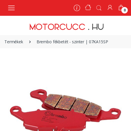
0
0
Termékek
Brembo fékbetét - szinter | 07KA15SP