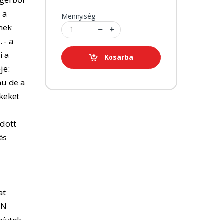
 a
Mennyiség
tnek
 - a
i a
Kosárba
je:
u de a
kkeket
adott
és
z
at
EN
hívtok