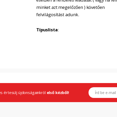
minket azt megelőzően ) követően
felvilágosítást adunk.
Típuslista
:
E-mail címed
.és értesülj újdonságainkról
első kézből!