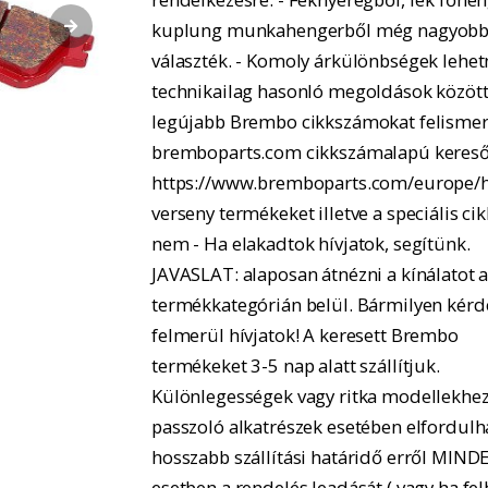
kuplung munkahengerből még nagyobb
választék. - Komoly árkülönbségek lehe
technikailag hasonló megoldások között.
legújabb Brembo cikkszámokat felismer
bremboparts.com cikkszámalapú kereső
https://www.bremboparts.com/europe/h
verseny termékeket illetve a speciális ci
nem - Ha elakadtok hívjatok, segítünk.
JAVASLAT: alaposan átnézni a kínálatot 
termékkategórián belül. Bármilyen kérd
felmerül hívjatok! A keresett Brembo
termékeket 3-5 nap alatt szállítjuk.
Különlegességek vagy ritka modellekhe
passzoló alkatrészek esetében elfordulh
hosszabb szállítási határidő erről MIND
esetben a rendelés leadását ( vagy ha fel