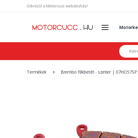
Üdvözöl a Motorcucc webáruház!
Motorke
Search
Termékek
Brembo fékbetét - szinter | 07HO57SP