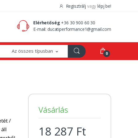
Regisztrálj
vagy
lépj be!
0 Ft
0
Elérhetőség
+36 30 900 60 30
E-mail:
ducatiperformance1@gmail.com
Az összes típusban
0
|
Vásárlás
tét /
18 287 Ft
 áll
ngerből