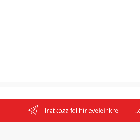
Iratkozz fel hírleveleinkre
..