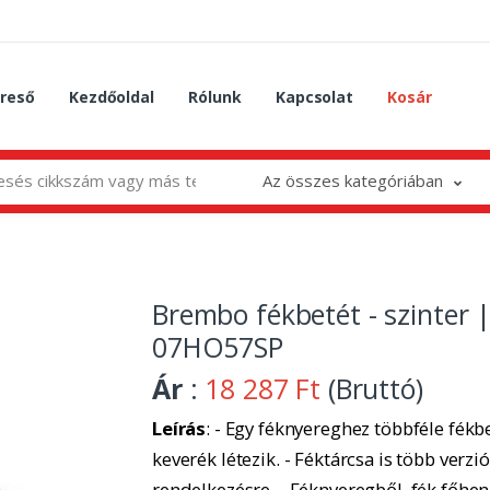
reső
Kezdőoldal
Rólunk
Kapcsolat
Kosár
Az összes kategóriában
Brembo fékbetét - szinter 
07HO57SP
Ár
:
18 287 Ft
(Bruttó)
Leírás
: - Egy féknyereghez többféle fékbe
keverék létezik. - Féktárcsa is több verzió
rendelkezésre. - Féknyeregből, fék főhe