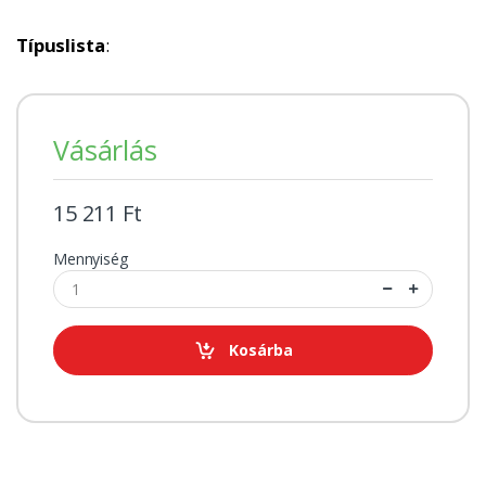
Típuslista
:
Vásárlás
15 211 Ft
Mennyiség
Kosárba