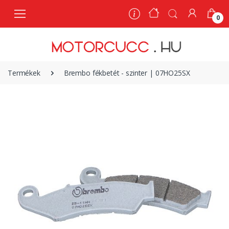
0
0
Termékek
Brembo fékbetét - szinter | 07HO25SX