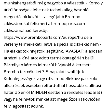
munkahengerből még nagyobb a választék. - Komoly
árkülönbségek lehetnek technikailag hasonló
megoldások között. - a legújabb Brembo
cikkszámokat felismeri a bremboparts.com
cikkszámalapú keresője:
https://www.bremboparts.com/europe/hu de a
verseny termékeket illetve a speciális cikkeket nem -
Ha elakadtok hívjatok, segítünk. JAVASLAT: alaposan
átnézni a kínálatot adott termékkategórián belül.
Bármilyen kérdés felmerül hívjatok! A keresett
Brembo termékeket 3-5 nap alatt szállítjuk.
Különlegességek vagy ritka modellekhez passzoló
alkatrészek esetében elfordulhat hosszabb szállítási
határidő erről MINDEN esetben a rendelés leadását (
vagy ha felhívtok minket azt megelőzően ) követően
felvilágosítást adunk.