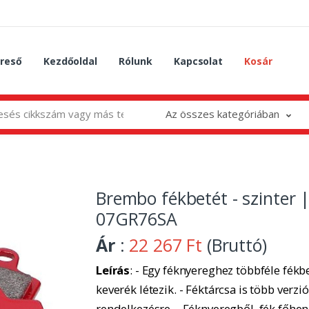
reső
Kezdőoldal
Rólunk
Kapcsolat
Kosár
Az összes kategóriában
Brembo fékbetét - szinter 
07GR76SA
Ár
:
22 267 Ft
(Bruttó)
Leírás
: - Egy féknyereghez többféle fékbe
keverék létezik. - Féktárcsa is több verzió
rendelkezésre. - Féknyeregből, fék főhe