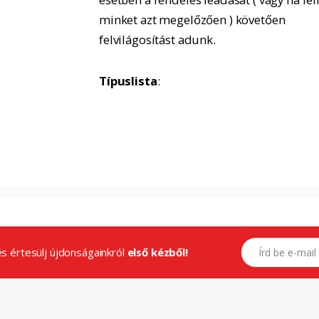
minket azt megelőzően ) követően
felvilágosítást adunk.
Típuslista
:
E-mail címed
.és értesülj újdonságainkról
első kézből!