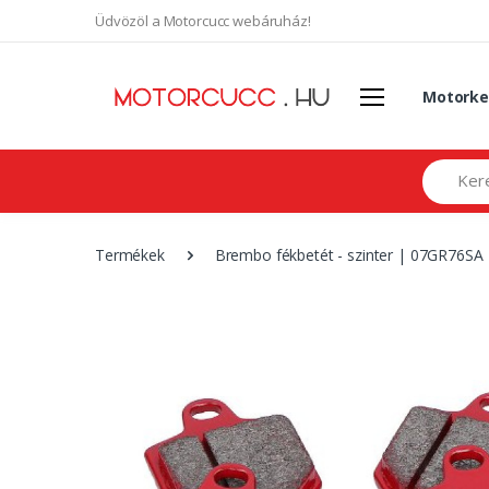
Üdvözöl a Motorcucc webáruház!
Motorke
Search
Termékek
Brembo fékbetét - szinter | 07GR76SA