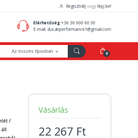
Regisztrálj
vagy
lépj be!
0 Ft
0
Elérhetőség
+36 30 900 60 30
E-mail:
ducatiperformance1@gmail.com
Az összes típusban
0
|
Vásárlás
tét /
22 267 Ft
 áll
ngerből