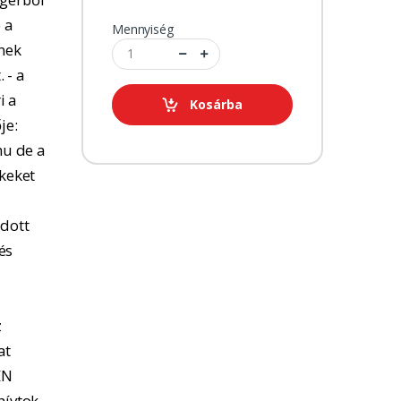
 a
Mennyiség
tnek
 - a
i a
Kosárba
je:
u de a
kkeket
adott
és
z
at
EN
hívtok