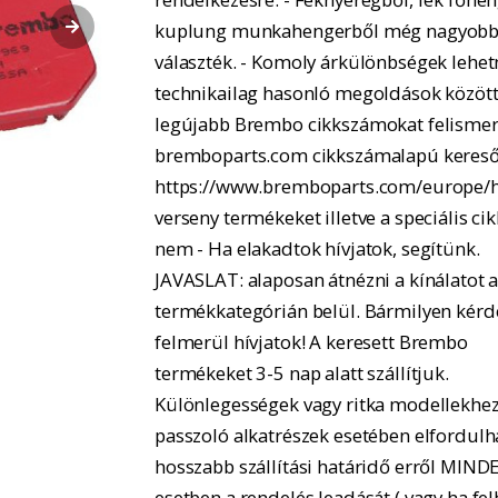
kuplung munkahengerből még nagyobb
választék. - Komoly árkülönbségek lehe
technikailag hasonló megoldások között.
legújabb Brembo cikkszámokat felismer
bremboparts.com cikkszámalapú kereső
https://www.bremboparts.com/europe/h
verseny termékeket illetve a speciális ci
nem - Ha elakadtok hívjatok, segítünk.
JAVASLAT: alaposan átnézni a kínálatot 
termékkategórián belül. Bármilyen kérd
felmerül hívjatok! A keresett Brembo
termékeket 3-5 nap alatt szállítjuk.
Különlegességek vagy ritka modellekhe
passzoló alkatrészek esetében elfordulh
hosszabb szállítási határidő erről MIND
esetben a rendelés leadását ( vagy ha fel