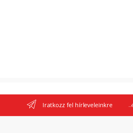
Iratkozz fel hírleveleinkre
..