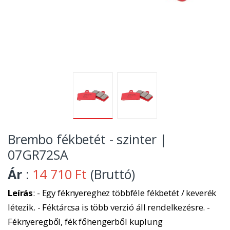
Brembo fékbetét - szinter |
07GR72SA
Ár
:
14 710 Ft
(Bruttó)
Leírás
: - Egy féknyereghez többféle fékbetét / keverék
létezik. - Féktárcsa is több verzió áll rendelkezésre. -
Féknyeregből, fék főhengerből kuplung