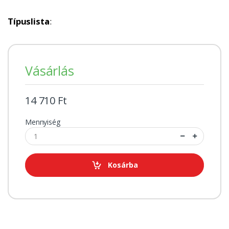
Típuslista
:
Vásárlás
14 710 Ft
Mennyiség
Kosárba