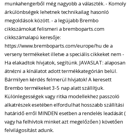
munkahengerből még nagyobb a választék. - Komoly
árkülönbségek lehetnek technikailag hasonló
megoldások között. - a legújabb Brembo
cikkszámokat felismeri a bremboparts.com
cikkszámalapú keresője:
https://www.bremboparts.com/europe/hu de a
verseny termékeket illetve a speciális cikkeket nem -
Ha elakadtok hívjatok, segítünk. JAVASLAT: alaposan
átnézni a kínálatot adott termékkategórián belül.
Bármilyen kérdés felmerül hívjatok! A keresett
Brembo termékeket 3-5 nap alatt szállítjuk.
Különlegességek vagy ritka modellekhez passzoló
alkatrészek esetében elfordulhat hosszabb szállítási
határidő erről MINDEN esetben a rendelés leadását (
vagy ha felhívtok minket azt megelőzően ) követően
felvilágosítást adunk.