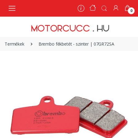
0
0
Termékek
Brembo fékbetét - szinter | 07GR72SA