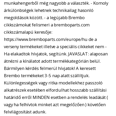
munkahengerből még nagyobb a választék. - Komoly
árkülönbségek lehetnek technikailag hasonló
megoldások között. - a legújabb Brembo
cikkszámokat felismeri a bremboparts.com
cikkszámalapú keresője:
https://www.bremboparts.com/europe/hu de a
verseny termékeket illetve a speciális cikkeket nem -
Ha elakadtok hívjatok, segítünk. JAVASLAT: alaposan
átnézni a kínálatot adott termékkategórián belül.
Bármilyen kérdés felmerül hívjatok! A keresett
Brembo termékeket 3-5 nap alatt szállítjuk.
Különlegességek vagy ritka modellekhez passzoló
alkatrészek esetében elfordulhat hosszabb szállítási
határidő erről MINDEN esetben a rendelés leadását (
vagy ha felhívtok minket azt megelőzően ) követően
felvilágosítást adunk.