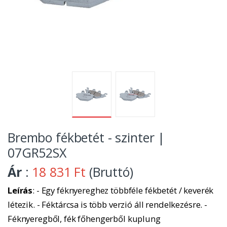
Brembo fékbetét - szinter |
07GR52SX
Ár
:
18 831 Ft
(Bruttó)
Leírás
: - Egy féknyereghez többféle fékbetét / keverék
létezik. - Féktárcsa is több verzió áll rendelkezésre. -
Féknyeregből, fék főhengerből kuplung