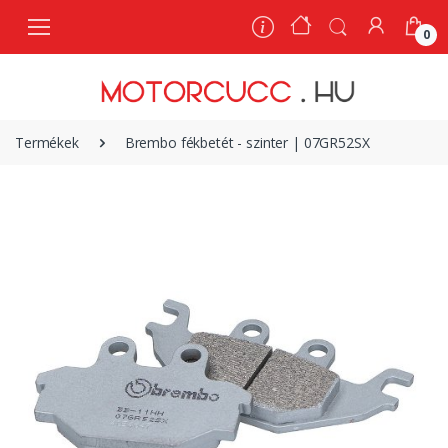
0
0
Termékek
Brembo fékbetét - szinter | 07GR52SX