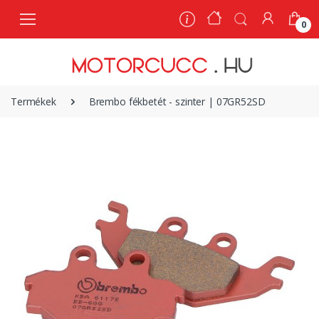
0
0
Termékek
Brembo fékbetét - szinter | 07GR52SD