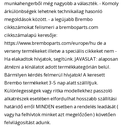
munkahengerből még nagyobb a választék. - Komoly
árkülönbségek lehetnek technikailag hasonló
megoldások között. - a legújabb Brembo
cikkszámokat felismeri a bremboparts.com
cikkszámalapú keresője:
https://www.bremboparts.com/europe/hu de a
verseny termékeket illetve a speciális cikkeket nem -
Ha elakadtok hívjatok, segítünk. JAVASLAT: alaposan
átnézni a kínálatot adott termékkategórián belül.
Bármilyen kérdés felmerül hívjatok! A keresett
Brembo termékeket 3-5 nap alatt szállítjuk.
Különlegességek vagy ritka modellekhez passzoló
alkatrészek esetében elfordulhat hosszabb szállítási
határidő erről MINDEN esetben a rendelés leadását (
vagy ha felhívtok minket azt megelőzően ) követően
felvilágosítást adunk.