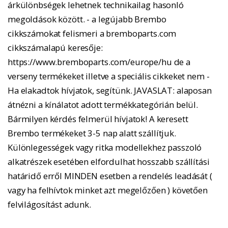
árkülönbségek lehetnek technikailag hasonló
megoldások között. - a legújabb Brembo
cikkszámokat felismeri a bremboparts.com
cikkszámalapú keresője:
https://www.bremboparts.com/europe/hu de a
verseny termékeket illetve a speciális cikkeket nem -
Ha elakadtok hívjatok, segítünk. JAVASLAT: alaposan
átnézni a kínálatot adott termékkategórián belül.
Bármilyen kérdés felmerül hívjatok! A keresett
Brembo termékeket 3-5 nap alatt szállítjuk.
Különlegességek vagy ritka modellekhez passzoló
alkatrészek esetében elfordulhat hosszabb szállítási
határidő erről MINDEN esetben a rendelés leadását (
vagy ha felhívtok minket azt megelőzően ) követően
felvilágosítást adunk.