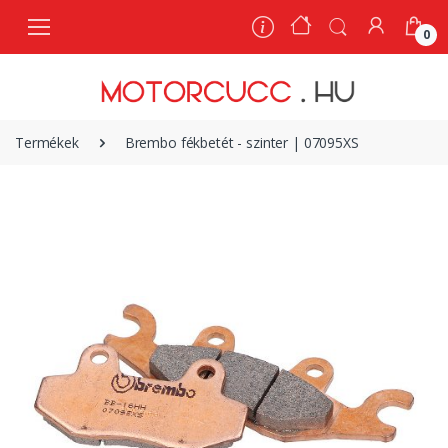
0
0
Termékek
Brembo fékbetét - szinter | 07095XS