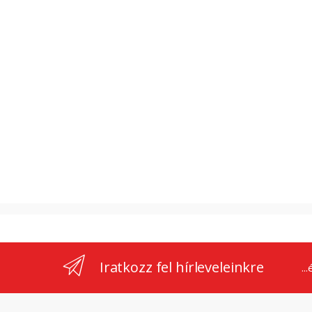
Iratkozz fel hírleveleinkre
..