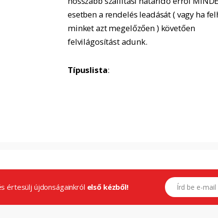
hosszabb szállítási határidő erről MIND
esetben a rendelés leadását ( vagy ha fel
minket azt megelőzően ) követően
felvilágosítást adunk.
Típuslista
:
E-mail címed
.és értesülj újdonságainkról
első kézből!