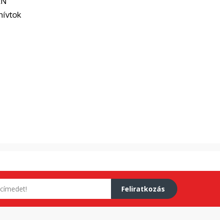
EN
hívtok
Feliratkozás