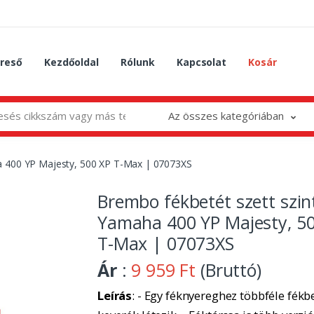
reső
Kezdőoldal
Rólunk
Kapcsolat
Kosár
Az összes kategóriában
ha 400 YP Majesty, 500 XP T-Max | 07073XS
Brembo fékbetét szett szint
Yamaha 400 YP Majesty, 5
T-Max | 07073XS
Ár
:
9 959 Ft
(Bruttó)
Leírás
: - Egy féknyereghez többféle fékbe