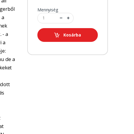
 áll
ngerből
Mennyiség
 a
tnek
 - a
Kosárba
i a
je:
u de a
kkeket
adott
és
z
at