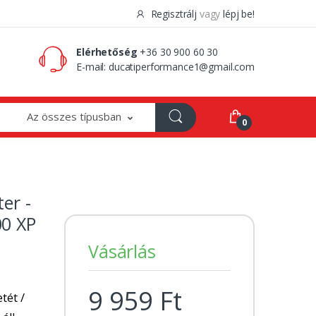
Regisztrálj
vagy
lépj be!
0 Ft
0
Elérhetőség
+36 30 900 60 30
E-mail:
ducatiperformance1@gmail.com
Az összes típusban
0
er -
00 XP
Vásárlás
9 959 Ft
tét /