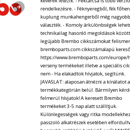
keverék létezik. - Féktárcsa is több verzió
rendelkezésre. - Féknyeregből, fék főhe
kuplung munkahengerből még nagyobb
választék. - Komoly árkülönbségek lehe
technikailag hasonló megoldások között.
legújabb Brembo cikkszámokat felismer
bremboparts.com cikkszámalapú kereső
https://www.bremboparts.com/europe/h
verseny termékeket illetve a speciális ci
nem - Ha elakadtok hívjatok, segítünk.
JAVASLAT: alaposan átnézni a kínálatot 
termékkategórián belül. Bármilyen kérd
felmerül hívjatok! A keresett Brembo
termékeket 3-5 nap alatt szállítjuk.
Különlegességek vagy ritka modellekhe
passzoló alkatrészek esetében elfordulh