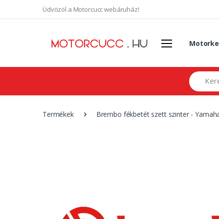
Üdvözöl a Motorcucc webáruház!
Motorke
Search
Termékek
Brembo fékbetét szett szinter - Yama