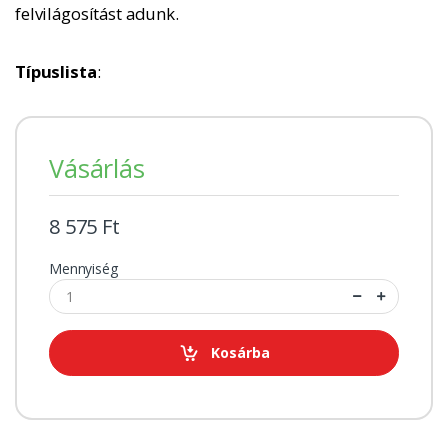
felvilágosítást adunk.
Típuslista
:
Vásárlás
8 575 Ft
Mennyiség
Kosárba