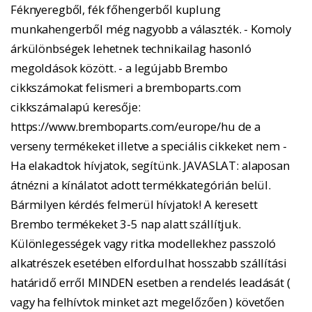
Féknyeregből, fék főhengerből kuplung
munkahengerből még nagyobb a választék. - Komoly
árkülönbségek lehetnek technikailag hasonló
megoldások között. - a legújabb Brembo
cikkszámokat felismeri a bremboparts.com
cikkszámalapú keresője:
https://www.bremboparts.com/europe/hu de a
verseny termékeket illetve a speciális cikkeket nem -
Ha elakadtok hívjatok, segítünk. JAVASLAT: alaposan
átnézni a kínálatot adott termékkategórián belül.
Bármilyen kérdés felmerül hívjatok! A keresett
Brembo termékeket 3-5 nap alatt szállítjuk.
Különlegességek vagy ritka modellekhez passzoló
alkatrészek esetében elfordulhat hosszabb szállítási
határidő erről MINDEN esetben a rendelés leadását (
vagy ha felhívtok minket azt megelőzően ) követően