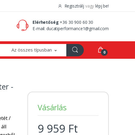
Regisztrálj
vagy
lépj be!
0 Ft
0
Elérhetőség
+36 30 900 60 30
E-mail:
ducatiperformance1@gmail.com
Az összes típusban
0
er -
Vásárlás
tét /
9 959 Ft
 áll
ngerből