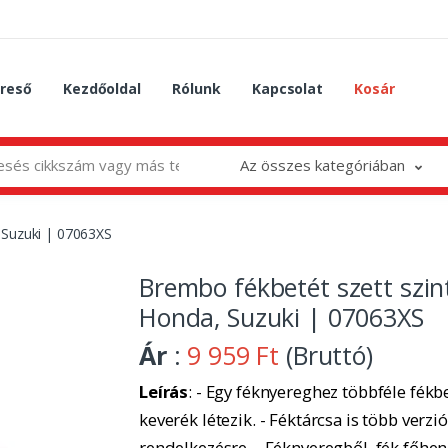
reső
Kezdőoldal
Rólunk
Kapcsolat
Kosár
Az összes kategóriában
 Suzuki | 07063XS
Brembo fékbetét szett szint
Honda, Suzuki | 07063XS
Ár
:
9 959 Ft
(Bruttó)
Leírás
: - Egy féknyereghez többféle fékbe
keverék létezik. - Féktárcsa is több verzió
rendelkezésre. - Féknyeregből, fék főhe