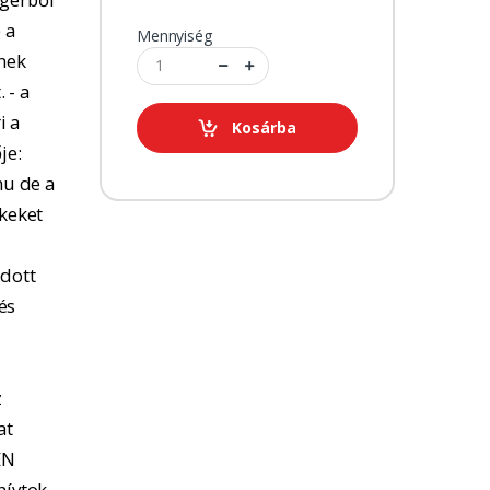
 a
Mennyiség
tnek
 - a
i a
Kosárba
je:
u de a
kkeket
adott
és
z
at
EN
hívtok