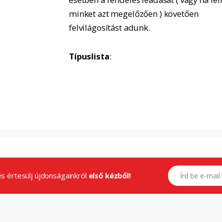
minket azt megelőzően ) követően
felvilágosítást adunk.
Típuslista
:
E-mail címed
.és értesülj újdonságainkról
első kézből!