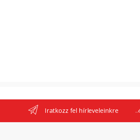
Iratkozz fel hírleveleinkre
..