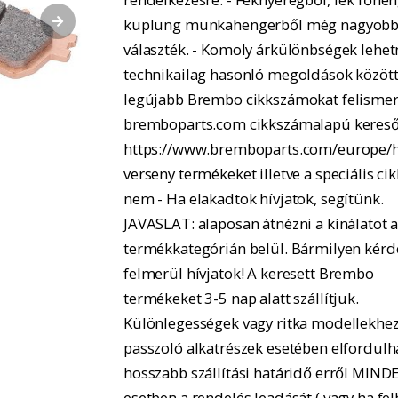
kuplung munkahengerből még nagyobb
választék. - Komoly árkülönbségek lehe
technikailag hasonló megoldások között.
legújabb Brembo cikkszámokat felismer
bremboparts.com cikkszámalapú kereső
https://www.bremboparts.com/europe/h
verseny termékeket illetve a speciális ci
nem - Ha elakadtok hívjatok, segítünk.
JAVASLAT: alaposan átnézni a kínálatot 
termékkategórián belül. Bármilyen kérd
felmerül hívjatok! A keresett Brembo
termékeket 3-5 nap alatt szállítjuk.
Különlegességek vagy ritka modellekhe
passzoló alkatrészek esetében elfordulh
hosszabb szállítási határidő erről MIND
esetben a rendelés leadását ( vagy ha fel