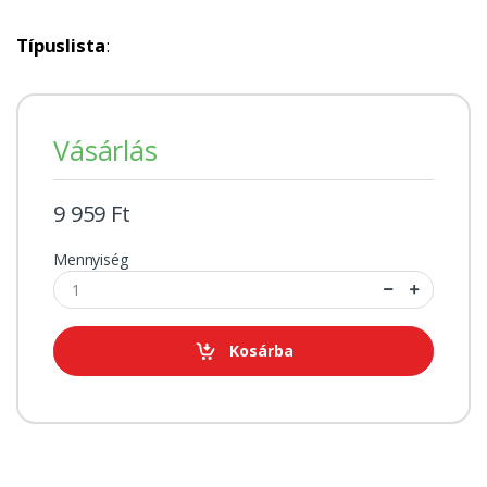
Típuslista
:
Vásárlás
9 959 Ft
Mennyiség
Kosárba