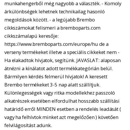
munkahengerből még nagyobb a választék. - Komoly
árkülönbségek lehetnek technikailag hasonló
megoldások között. - a legújabb Brembo
cikkszámokat felismeri a bremboparts.com
cikkszámalapú keresője:
https://www.bremboparts.com/europe/hu de a
verseny termékeket illetve a speciális cikkeket nem -
Ha elakadtok hívjatok, segítünk. JAVASLAT: alaposan
átnézni a kínálatot adott termékkategórián belül.
Bármilyen kérdés felmerül hívjatok! A keresett
Brembo termékeket 3-5 nap alatt szállítjuk.
Különlegességek vagy ritka modellekhez passzoló
alkatrészek esetében elfordulhat hosszabb szállítási
határidő erről MINDEN esetben a rendelés leadását (
vagy ha felhívtok minket azt megelőzően ) követően
felvilágosítást adunk.