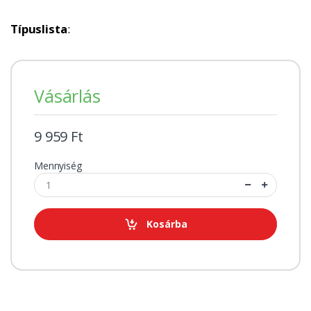
Típuslista
:
Vásárlás
9 959 Ft
Mennyiség
Kosárba