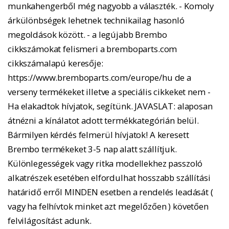
munkahengerből még nagyobb a választék. - Komoly
árkülönbségek lehetnek technikailag hasonló
megoldások között. - a legújabb Brembo
cikkszámokat felismeri a bremboparts.com
cikkszámalapú keresője:
https://www.bremboparts.com/europe/hu de a
verseny termékeket illetve a speciális cikkeket nem -
Ha elakadtok hívjatok, segítünk. JAVASLAT: alaposan
átnézni a kínálatot adott termékkategórián belül.
Bármilyen kérdés felmerül hívjatok! A keresett
Brembo termékeket 3-5 nap alatt szállítjuk.
Különlegességek vagy ritka modellekhez passzoló
alkatrészek esetében elfordulhat hosszabb szállítási
határidő erről MINDEN esetben a rendelés leadását (
vagy ha felhívtok minket azt megelőzően ) követően
felvilágosítást adunk.