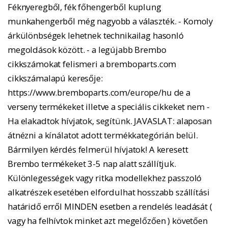
Féknyeregből, fék főhengerből kuplung
munkahengerből még nagyobb a választék. - Komoly
árkülönbségek lehetnek technikailag hasonló
megoldások között. - a legújabb Brembo
cikkszámokat felismeri a bremboparts.com
cikkszámalapú keresője:
https://www.bremboparts.com/europe/hu de a
verseny termékeket illetve a speciális cikkeket nem -
Ha elakadtok hívjatok, segítünk. JAVASLAT: alaposan
átnézni a kínálatot adott termékkategórián belül.
Bármilyen kérdés felmerül hívjatok! A keresett
Brembo termékeket 3-5 nap alatt szállítjuk.
Különlegességek vagy ritka modellekhez passzoló
alkatrészek esetében elfordulhat hosszabb szállítási
határidő erről MINDEN esetben a rendelés leadását (
vagy ha felhívtok minket azt megelőzően ) követően