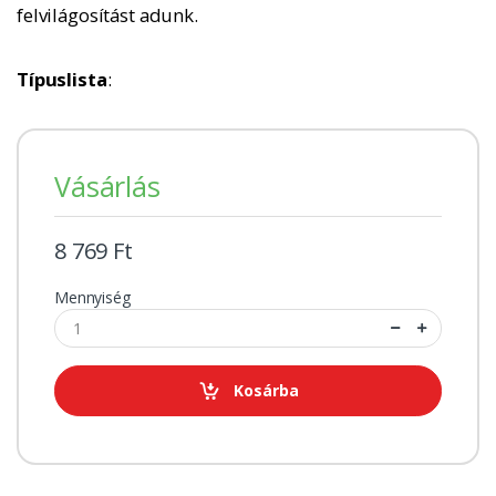
felvilágosítást adunk.
Típuslista
:
Vásárlás
8 769 Ft
Mennyiség
Kosárba