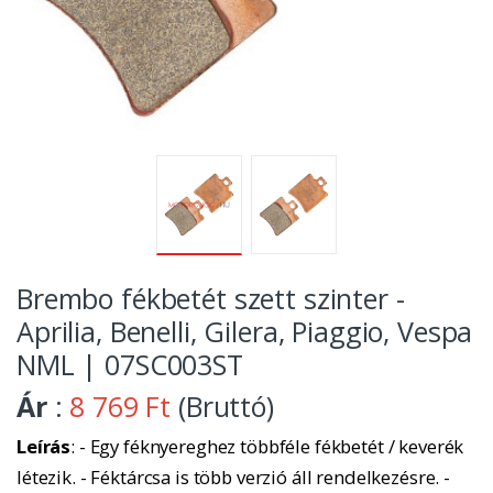
Brembo fékbetét szett szinter -
Aprilia, Benelli, Gilera, Piaggio, Vespa
NML | 07SC003ST
Ár
:
8 769 Ft
(Bruttó)
Leírás
: - Egy féknyereghez többféle fékbetét / keverék
létezik. - Féktárcsa is több verzió áll rendelkezésre. -