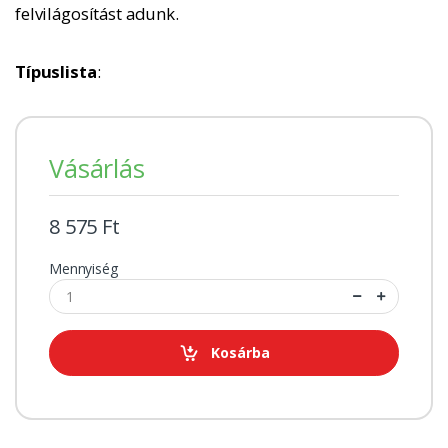
felvilágosítást adunk.
Típuslista
:
Vásárlás
8 575 Ft
Mennyiség
Kosárba