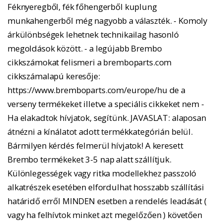
Féknyeregből, fék főhengerből kuplung
munkahengerből még nagyobb a választék. - Komoly
árkülönbségek lehetnek technikailag hasonló
megoldások között. - a legújabb Brembo
cikkszámokat felismeri a bremboparts.com
cikkszámalapú keresője:
https://www.bremboparts.com/europe/hu de a
verseny termékeket illetve a speciális cikkeket nem -
Ha elakadtok hívjatok, segítünk. JAVASLAT: alaposan
átnézni a kínálatot adott termékkategórián belül.
Bármilyen kérdés felmerül hívjatok! A keresett
Brembo termékeket 3-5 nap alatt szállítjuk.
Különlegességek vagy ritka modellekhez passzoló
alkatrészek esetében elfordulhat hosszabb szállítási
határidő erről MINDEN esetben a rendelés leadását (
vagy ha felhívtok minket azt megelőzően ) követően