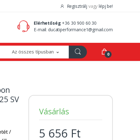
Regisztrálj
vagy
lépj be!
0 Ft
0
Elérhetőség
+36 30 900 60 30
E-mail:
ducatiperformance1@gmail.com
Az összes típusban
0
bon
125 SV
Vásárlás
5 656 Ft
tét /