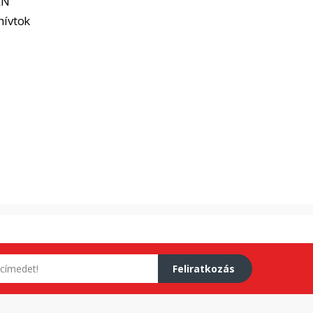
EN
hívtok
Feliratkozás