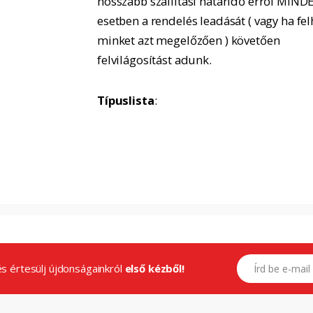
hosszabb szállítási határidő erről MIND
esetben a rendelés leadását ( vagy ha fel
minket azt megelőzően ) követően
felvilágosítást adunk.
Típuslista
:
E-mail címed
.és értesülj újdonságainkról
első kézből!