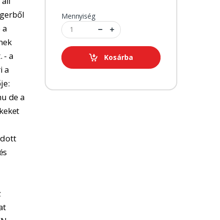
 áll
ngerből
Mennyiség
 a
tnek
 - a
Kosárba
i a
je:
u de a
kkeket
adott
és
z
at