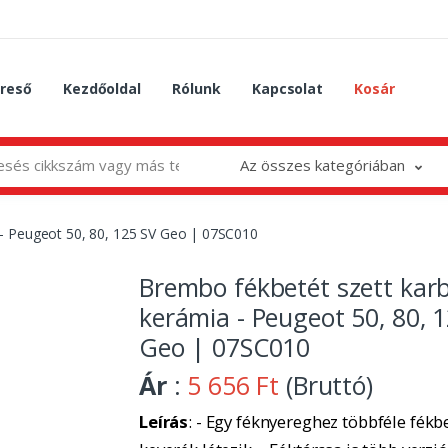
reső
Kezdőoldal
Rólunk
Kapcsolat
Kosár
Az összes kategóriában
- Peugeot 50, 80, 125 SV Geo | 07SC010
Brembo fékbetét szett kar
kerámia - Peugeot 50, 80, 
Geo | 07SC010
Ár
:
5 656 Ft
(Bruttó)
Leírás
: - Egy féknyereghez többféle fékbe