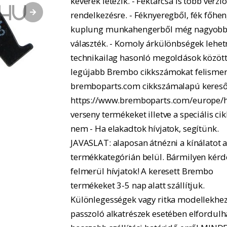
keverék létezik. - Féktárcsa is több verzió
rendelkezésre. - Féknyeregből, fék főhe
kuplung munkahengerből még nagyobb
választék. - Komoly árkülönbségek lehe
technikailag hasonló megoldások között.
legújabb Brembo cikkszámokat felismer
bremboparts.com cikkszámalapú kereső
https://www.bremboparts.com/europe/h
verseny termékeket illetve a speciális ci
nem - Ha elakadtok hívjatok, segítünk.
JAVASLAT: alaposan átnézni a kínálatot 
termékkategórián belül. Bármilyen kérd
felmerül hívjatok! A keresett Brembo
termékeket 3-5 nap alatt szállítjuk.
Különlegességek vagy ritka modellekhe
passzoló alkatrészek esetében elfordulh