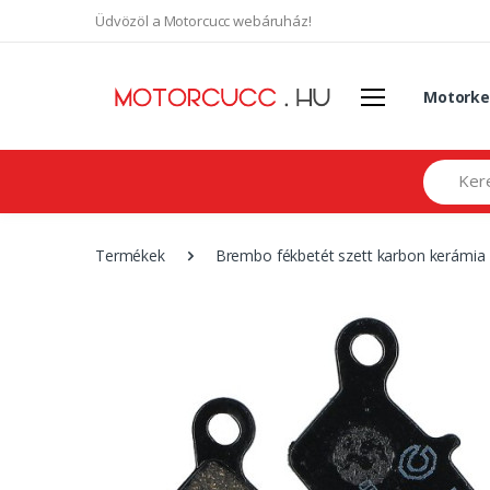
Üdvözöl a Motorcucc webáruház!
Motorke
Search
Termékek
Brembo fékbetét szett karbon kerámia 