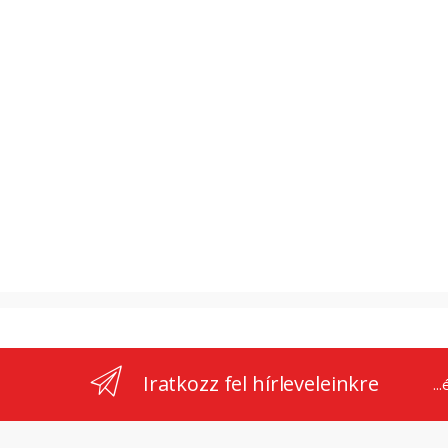
Iratkozz fel hírleveleinkre
..