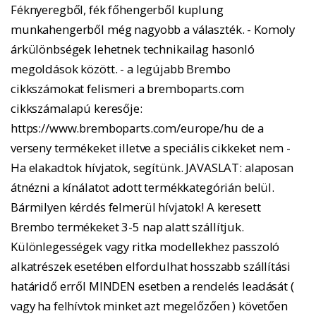
Féknyeregből, fék főhengerből kuplung
munkahengerből még nagyobb a választék. - Komoly
árkülönbségek lehetnek technikailag hasonló
megoldások között. - a legújabb Brembo
cikkszámokat felismeri a bremboparts.com
cikkszámalapú keresője:
https://www.bremboparts.com/europe/hu de a
verseny termékeket illetve a speciális cikkeket nem -
Ha elakadtok hívjatok, segítünk. JAVASLAT: alaposan
átnézni a kínálatot adott termékkategórián belül.
Bármilyen kérdés felmerül hívjatok! A keresett
Brembo termékeket 3-5 nap alatt szállítjuk.
Különlegességek vagy ritka modellekhez passzoló
alkatrészek esetében elfordulhat hosszabb szállítási
határidő erről MINDEN esetben a rendelés leadását (
vagy ha felhívtok minket azt megelőzően ) követően