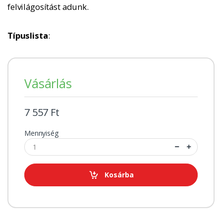
felvilágosítást adunk.
Típuslista
:
Vásárlás
7 557 Ft
Mennyiség
Kosárba