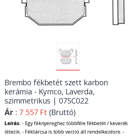
Brembo fékbetét szett karbon
kerámia - Kymco, Laverda,
szimmetrikus | 07SC022
Ár
:
7 557 Ft
(Bruttó)
Leírás
: - Egy féknyereghez többféle fékbetét / keverék
létezik. - Féktárcsa is több verzió áll rendelkezésre. -