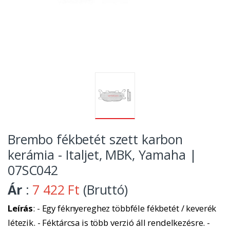
Brembo fékbetét szett karbon
kerámia - Italjet, MBK, Yamaha |
07SC042
Ár
:
7 422 Ft
(Bruttó)
Leírás
: - Egy féknyereghez többféle fékbetét / keverék
létezik. - Féktárcsa is több verzió áll rendelkezésre. -