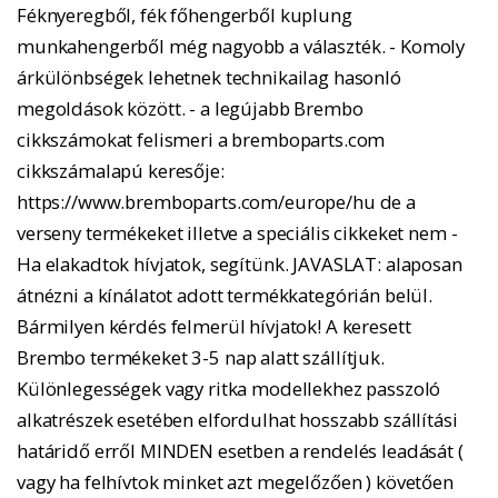
Féknyeregből, fék főhengerből kuplung
munkahengerből még nagyobb a választék. - Komoly
árkülönbségek lehetnek technikailag hasonló
megoldások között. - a legújabb Brembo
cikkszámokat felismeri a bremboparts.com
cikkszámalapú keresője:
https://www.bremboparts.com/europe/hu de a
verseny termékeket illetve a speciális cikkeket nem -
Ha elakadtok hívjatok, segítünk. JAVASLAT: alaposan
átnézni a kínálatot adott termékkategórián belül.
Bármilyen kérdés felmerül hívjatok! A keresett
Brembo termékeket 3-5 nap alatt szállítjuk.
Különlegességek vagy ritka modellekhez passzoló
alkatrészek esetében elfordulhat hosszabb szállítási
határidő erről MINDEN esetben a rendelés leadását (
vagy ha felhívtok minket azt megelőzően ) követően