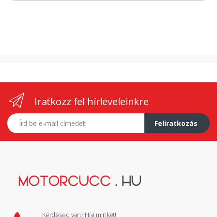
Iratkozz fel hírleveleinkre
E-mail címed
Feliratkozás
Kérdésed van? Hívj minket!