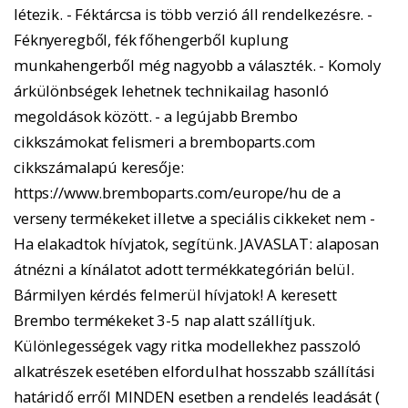
létezik. - Féktárcsa is több verzió áll rendelkezésre. -
Féknyeregből, fék főhengerből kuplung
munkahengerből még nagyobb a választék. - Komoly
árkülönbségek lehetnek technikailag hasonló
megoldások között. - a legújabb Brembo
cikkszámokat felismeri a bremboparts.com
cikkszámalapú keresője:
https://www.bremboparts.com/europe/hu de a
verseny termékeket illetve a speciális cikkeket nem -
Ha elakadtok hívjatok, segítünk. JAVASLAT: alaposan
átnézni a kínálatot adott termékkategórián belül.
Bármilyen kérdés felmerül hívjatok! A keresett
Brembo termékeket 3-5 nap alatt szállítjuk.
Különlegességek vagy ritka modellekhez passzoló
alkatrészek esetében elfordulhat hosszabb szállítási
határidő erről MINDEN esetben a rendelés leadását (