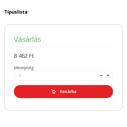
Típuslista
:
Vásárlás
8 462 Ft
Mennyiség
Kosárba