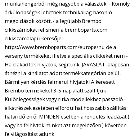
munkahengerből még nagyobb a választék. - Komoly
árkülönbségek lehetnek technikailag hasonló
megoldások között. - a legújabb Brembo
cikkszámokat felismeri a bremboparts.com
cikkszámalapú keresője:
https://www.bremboparts.com/europe/hu de a
verseny termékeket illetve a speciális cikkeket nem -
Ha elakadtok hívjatok, segítünk. JAVASLAT: alaposan
átnézni a kínálatot adott termékkategórián belül.
Bármilyen kérdés felmerül hívjatok! A keresett
Brembo termékeket 3-5 nap alatt szállítjuk.
Különlegességek vagy ritka modellekhez passzoló
alkatrészek esetében elfordulhat hosszabb szállítási
határidő erről MINDEN esetben a rendelés leadását (
vagy ha felhívtok minket azt megelőzően ) követően
felvilágosítást adunk.