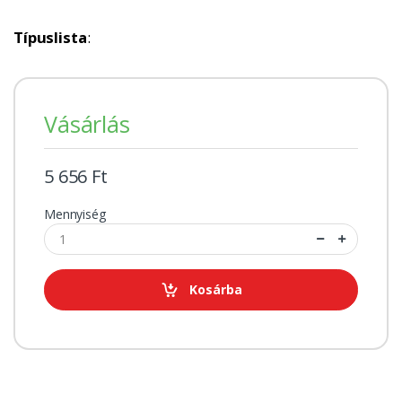
Típuslista
:
Vásárlás
5 656 Ft
Mennyiség
Kosárba