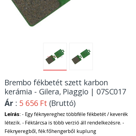
Brembo fékbetét szett karbon
kerámia - Gilera, Piaggio | 07SC017
Ár
:
5 656 Ft
(Bruttó)
Leírás
: - Egy féknyereghez többféle fékbetét / keverék
létezik. - Féktárcsa is több verzió áll rendelkezésre. -
Féknyeregből, fék főhengerből kuplung