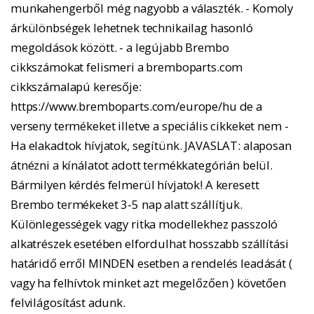
munkahengerből még nagyobb a választék. - Komoly
árkülönbségek lehetnek technikailag hasonló
megoldások között. - a legújabb Brembo
cikkszámokat felismeri a bremboparts.com
cikkszámalapú keresője:
https://www.bremboparts.com/europe/hu de a
verseny termékeket illetve a speciális cikkeket nem -
Ha elakadtok hívjatok, segítünk. JAVASLAT: alaposan
átnézni a kínálatot adott termékkategórián belül.
Bármilyen kérdés felmerül hívjatok! A keresett
Brembo termékeket 3-5 nap alatt szállítjuk.
Különlegességek vagy ritka modellekhez passzoló
alkatrészek esetében elfordulhat hosszabb szállítási
határidő erről MINDEN esetben a rendelés leadását (
vagy ha felhívtok minket azt megelőzően ) követően
felvilágosítást adunk.