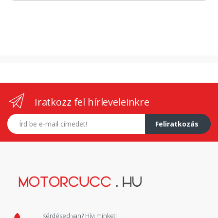
Iratkozz fel hírleveleinkre
E-mail címed
Feliratkozás
Kérdésed van? Hívj minket!