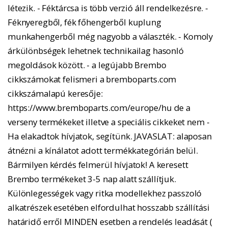
létezik. - Féktárcsa is több verzió áll rendelkezésre. -
Féknyeregből, fék főhengerből kuplung
munkahengerből még nagyobb a választék. - Komoly
árkülönbségek lehetnek technikailag hasonló
megoldások között. - a legújabb Brembo
cikkszámokat felismeri a bremboparts.com
cikkszámalapú keresője:
https://www.bremboparts.com/europe/hu de a
verseny termékeket illetve a speciális cikkeket nem -
Ha elakadtok hívjatok, segítünk. JAVASLAT: alaposan
átnézni a kínálatot adott termékkategórián belül.
Bármilyen kérdés felmerül hívjatok! A keresett
Brembo termékeket 3-5 nap alatt szállítjuk.
Különlegességek vagy ritka modellekhez passzoló
alkatrészek esetében elfordulhat hosszabb szállítási
határidő erről MINDEN esetben a rendelés leadását (