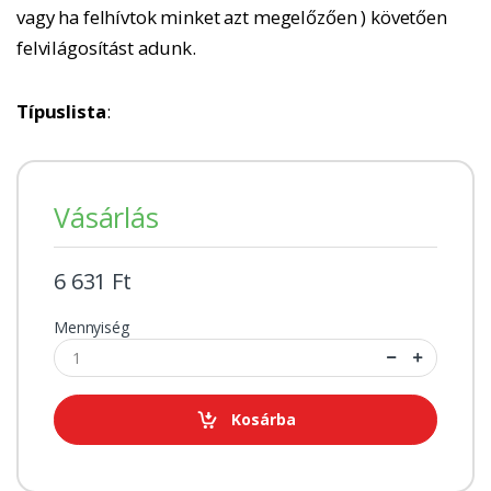
vagy ha felhívtok minket azt megelőzően ) követően
felvilágosítást adunk.
Típuslista
:
Vásárlás
6 631 Ft
Mennyiség
Kosárba