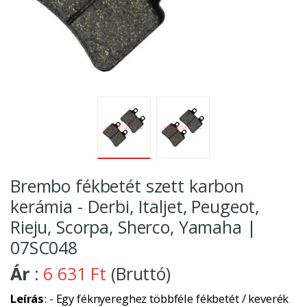
Brembo fékbetét szett karbon
kerámia - Derbi, Italjet, Peugeot,
Rieju, Scorpa, Sherco, Yamaha |
07SC048
Ár
:
6 631 Ft
(Bruttó)
Leírás
: - Egy féknyereghez többféle fékbetét / keverék