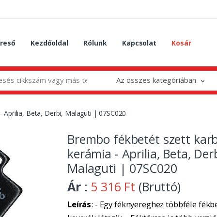
reső
Kezdőoldal
Rólunk
Kapcsolat
Kosár
Az összes kategóriában
 Aprilia, Beta, Derbi, Malaguti | 07SC020
Brembo fékbetét szett kar
kerámia - Aprilia, Beta, Derb
Malaguti | 07SC020
Ár
:
5 316 Ft
(Bruttó)
Leírás
: - Egy féknyereghez többféle fékbe