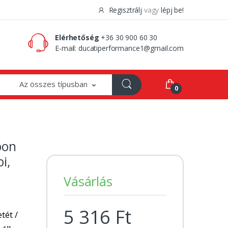
Regisztrálj
vagy
lépj be!
0 Ft
0
Elérhetőség
+36 30 900 60 30
E-mail:
ducatiperformance1@gmail.com
Az összes típusban
0
bon
i,
Vásárlás
5 316 Ft
tét /