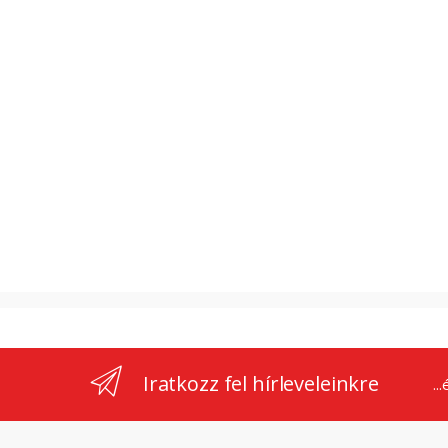
Iratkozz fel hírleveleinkre
..