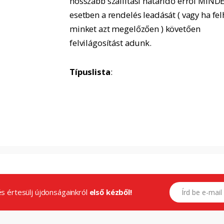
hosszabb szállítási határidő erről MIND
esetben a rendelés leadását ( vagy ha fel
minket azt megelőzően ) követően
felvilágosítást adunk.
Típuslista
:
E-mail címed
.és értesülj újdonságainkról
első kézből!