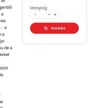
 áll
ngerből
Mennyiség
 a
tnek
 - a
Kosárba
i a
je:
u de a
kkeket
adott
és
z
at