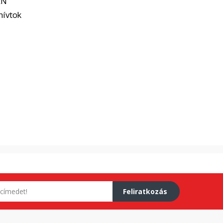
EN
hívtok
Feliratkozás