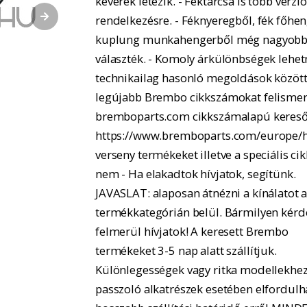
keverék létezik. - Féktárcsa is több verzió
rendelkezésre. - Féknyeregből, fék főhe
kuplung munkahengerből még nagyobb
választék. - Komoly árkülönbségek lehe
technikailag hasonló megoldások között.
legújabb Brembo cikkszámokat felismer
bremboparts.com cikkszámalapú kereső
https://www.bremboparts.com/europe/h
verseny termékeket illetve a speciális ci
nem - Ha elakadtok hívjatok, segítünk.
JAVASLAT: alaposan átnézni a kínálatot 
termékkategórián belül. Bármilyen kérd
felmerül hívjatok! A keresett Brembo
termékeket 3-5 nap alatt szállítjuk.
Különlegességek vagy ritka modellekhe
passzoló alkatrészek esetében elfordulh