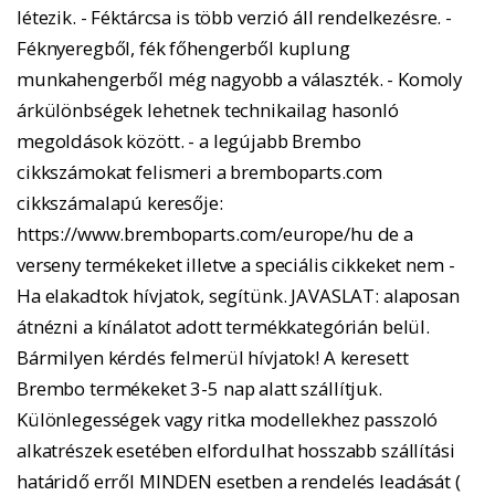
létezik. - Féktárcsa is több verzió áll rendelkezésre. -
Féknyeregből, fék főhengerből kuplung
munkahengerből még nagyobb a választék. - Komoly
árkülönbségek lehetnek technikailag hasonló
megoldások között. - a legújabb Brembo
cikkszámokat felismeri a bremboparts.com
cikkszámalapú keresője:
https://www.bremboparts.com/europe/hu de a
verseny termékeket illetve a speciális cikkeket nem -
Ha elakadtok hívjatok, segítünk. JAVASLAT: alaposan
átnézni a kínálatot adott termékkategórián belül.
Bármilyen kérdés felmerül hívjatok! A keresett
Brembo termékeket 3-5 nap alatt szállítjuk.
Különlegességek vagy ritka modellekhez passzoló
alkatrészek esetében elfordulhat hosszabb szállítási
határidő erről MINDEN esetben a rendelés leadását (