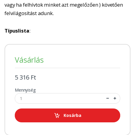
vagy ha felhívtok minket azt megelőzően ) követően
felvilágosítást adunk.
Típuslista
:
Vásárlás
5 316 Ft
Mennyiség
Kosárba