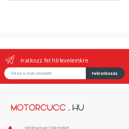
Iratkozz fel hírleveleinkre
E-mail címed
Feliratkozás
Kérdésed van? Hívj minket!