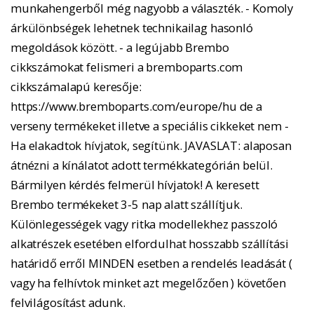
munkahengerből még nagyobb a választék. - Komoly
árkülönbségek lehetnek technikailag hasonló
megoldások között. - a legújabb Brembo
cikkszámokat felismeri a bremboparts.com
cikkszámalapú keresője:
https://www.bremboparts.com/europe/hu de a
verseny termékeket illetve a speciális cikkeket nem -
Ha elakadtok hívjatok, segítünk. JAVASLAT: alaposan
átnézni a kínálatot adott termékkategórián belül.
Bármilyen kérdés felmerül hívjatok! A keresett
Brembo termékeket 3-5 nap alatt szállítjuk.
Különlegességek vagy ritka modellekhez passzoló
alkatrészek esetében elfordulhat hosszabb szállítási
határidő erről MINDEN esetben a rendelés leadását (
vagy ha felhívtok minket azt megelőzően ) követően
felvilágosítást adunk.