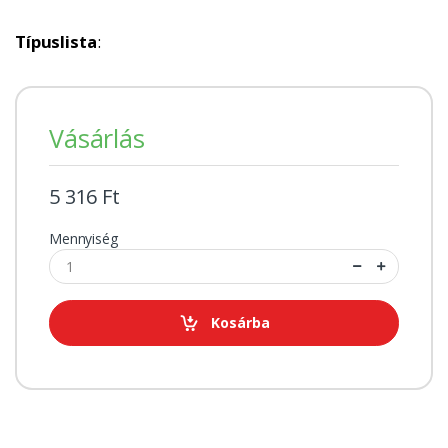
Típuslista
:
Vásárlás
5 316 Ft
Mennyiség
Kosárba