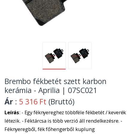
Brembo fékbetét szett karbon
kerámia - Aprilia | 07SC021
Ár
:
5 316 Ft
(Bruttó)
Leírás
: - Egy féknyereghez többféle fékbetét / keverék
létezik. - Féktárcsa is több verzió áll rendelkezésre. -
Féknyeregből, fék főhengerből kuplung