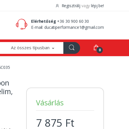
Regisztrálj
vagy
lépj be!
0 Ft
0
Elérhetőség
+36 30 900 60 30
E-mail:
ducatiperformance1@gmail.com
Az összes típusban
0
7SC035
bon
lim,
Vásárlás
7 875 Ft