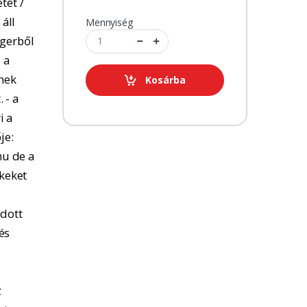
tét /
 áll
Mennyiség
ngerből
 a
tnek
Kosárba
 - a
i a
je:
u de a
kkeket
adott
és
z