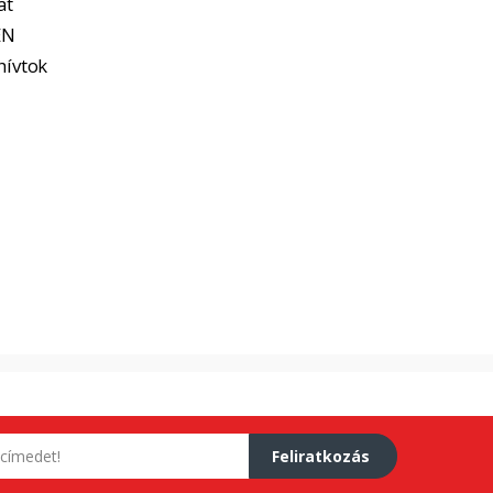
at
EN
hívtok
Feliratkozás