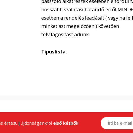
passzoló alkatrészek esetében elfordulh
hosszabb szállítási határidő erről MIND
esetben a rendelés leadását ( vagy ha fel
minket azt megelőzően ) követően
felvilágosítást adunk.
Típuslista
:
E-mail címed
.és értesülj újdonságainkról
első kézből!