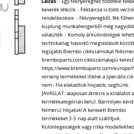
Leírás
: - Egy féknyereghez többféle fékbe
keverék létezik. - Féktárcsa is több verzió
rendelkezésre. - Féknyeregből, fék főhe
kuplung munkahengerből még nagyobb
választék. - Komoly árkülönbségek lehe
technikailag hasonló megoldások között.
legújabb Brembo cikkszámokat felismer
bremboparts.com cikkszámalapú kereső
https://www.bremboparts.com/europe/h
verseny termékeket illetve a speciális ci
nem - Ha elakadtok hívjatok, segítünk.
JAVASLAT: alaposan átnézni a kínálatot 
termékkategórián belül. Bármilyen kérd
felmerül hívjatok! A keresett Brembo
termékeket 3-5 nap alatt szállítjuk.
Különlegességek vagy ritka modellekhe