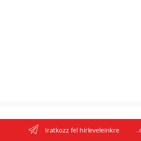
Iratkozz fel hírleveleinkre
..