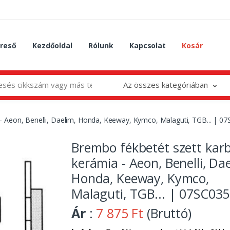
reső
Kezdőoldal
Rólunk
Kapcsolat
Kosár
Az összes kategóriában
- Aeon, Benelli, Daelim, Honda, Keeway, Kymco, Malaguti, TGB... | 0
Brembo fékbetét szett kar
kerámia - Aeon, Benelli, Dae
Honda, Keeway, Kymco,
Malaguti, TGB... | 07SC035
Ár
:
7 875 Ft
(Bruttó)