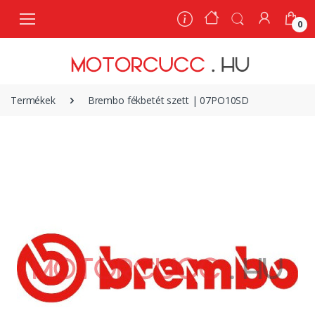
0
0
Termékek
Brembo fékbetét szett | 07PO10SD