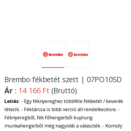
Brembo fékbetét szett | 07PO10SD
Ár
:
14 166 Ft
(Bruttó)
Leírás
: - Egy féknyereghez többféle fékbetét / keverék
létezik. - Féktárcsa is több verzió áll rendelkezésre. -
Féknyeregből, fék főhengerből kuplung
munkahengerből még nagyobb a választék. - Komoly