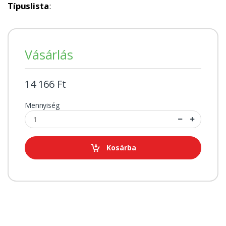
Típuslista
:
Vásárlás
14 166 Ft
Mennyiség
Kosárba