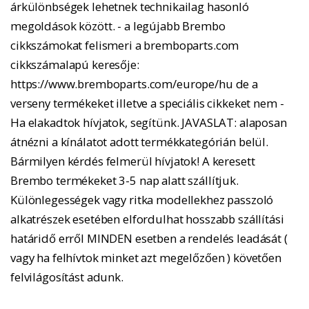
árkülönbségek lehetnek technikailag hasonló
megoldások között. - a legújabb Brembo
cikkszámokat felismeri a bremboparts.com
cikkszámalapú keresője:
https://www.bremboparts.com/europe/hu de a
verseny termékeket illetve a speciális cikkeket nem -
Ha elakadtok hívjatok, segítünk. JAVASLAT: alaposan
átnézni a kínálatot adott termékkategórián belül.
Bármilyen kérdés felmerül hívjatok! A keresett
Brembo termékeket 3-5 nap alatt szállítjuk.
Különlegességek vagy ritka modellekhez passzoló
alkatrészek esetében elfordulhat hosszabb szállítási
határidő erről MINDEN esetben a rendelés leadását (
vagy ha felhívtok minket azt megelőzően ) követően
felvilágosítást adunk.