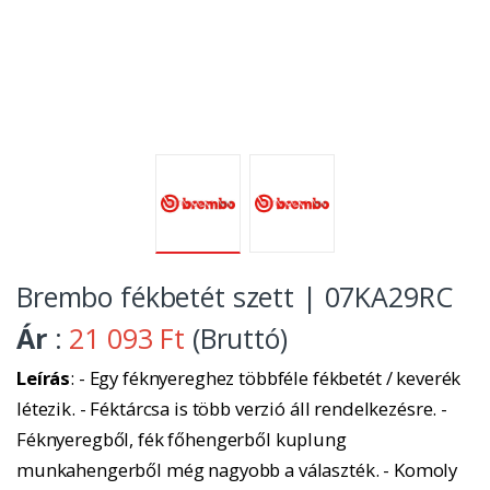
Brembo fékbetét szett | 07KA29RC
Ár
:
21 093 Ft
(Bruttó)
Leírás
: - Egy féknyereghez többféle fékbetét / keverék
létezik. - Féktárcsa is több verzió áll rendelkezésre. -
Féknyeregből, fék főhengerből kuplung
munkahengerből még nagyobb a választék. - Komoly