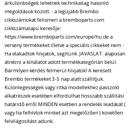
árkülönbségek lehetnek technikailag hasonló
megoldások között. - a legújabb Brembo
cikkszámokat felismeri a bremboparts.com
cikkszámalapú keresője:
https://www.bremboparts.com/europe/hu de a
verseny termékeket illetve a speciális cikkeket nem -
Ha elakadtok hívjatok, segítünk. JAVASLAT: alaposan
átnézni a kínálatot adott termékkategórián belül.
Bármilyen kérdés felmerül hívjatok! A keresett
Brembo termékeket 3-5 nap alatt szállítjuk.
Különlegességek vagy ritka modellekhez passzoló
alkatrészek esetében elfordulhat hosszabb szállítási
határidő erről MINDEN esetben a rendelés leadását (
vagy ha felhívtok minket azt megelőzően ) követően
felvilágosítást adunk.