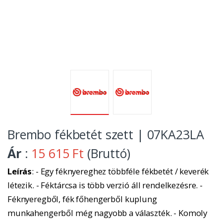
Brembo fékbetét szett | 07KA23LA
Ár
:
15 615 Ft
(Bruttó)
Leírás
: - Egy féknyereghez többféle fékbetét / keverék
létezik. - Féktárcsa is több verzió áll rendelkezésre. -
Féknyeregből, fék főhengerből kuplung
munkahengerből még nagyobb a választék. - Komoly