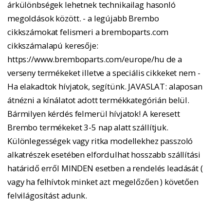
árkülönbségek lehetnek technikailag hasonló
megoldások között. - a legújabb Brembo
cikkszámokat felismeri a bremboparts.com
cikkszámalapú keresője:
https://www.bremboparts.com/europe/hu de a
verseny termékeket illetve a speciális cikkeket nem -
Ha elakadtok hívjatok, segítünk. JAVASLAT: alaposan
átnézni a kínálatot adott termékkategórián belül.
Bármilyen kérdés felmerül hívjatok! A keresett
Brembo termékeket 3-5 nap alatt szállítjuk.
Különlegességek vagy ritka modellekhez passzoló
alkatrészek esetében elfordulhat hosszabb szállítási
határidő erről MINDEN esetben a rendelés leadását (
vagy ha felhívtok minket azt megelőzően ) követően
felvilágosítást adunk.