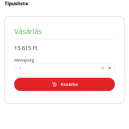
Típuslista
:
Vásárlás
15 615 Ft
Mennyiség
Kosárba