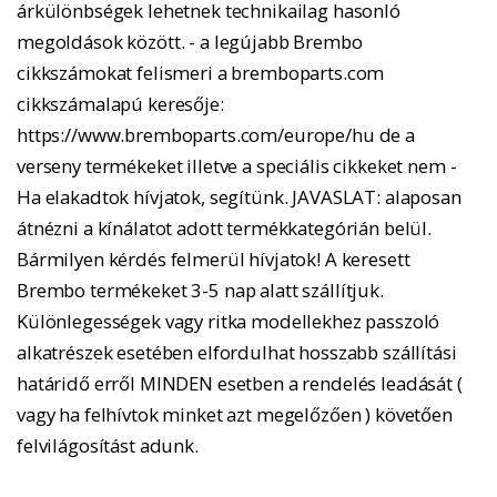
árkülönbségek lehetnek technikailag hasonló
megoldások között. - a legújabb Brembo
cikkszámokat felismeri a bremboparts.com
cikkszámalapú keresője:
https://www.bremboparts.com/europe/hu de a
verseny termékeket illetve a speciális cikkeket nem -
Ha elakadtok hívjatok, segítünk. JAVASLAT: alaposan
átnézni a kínálatot adott termékkategórián belül.
Bármilyen kérdés felmerül hívjatok! A keresett
Brembo termékeket 3-5 nap alatt szállítjuk.
Különlegességek vagy ritka modellekhez passzoló
alkatrészek esetében elfordulhat hosszabb szállítási
határidő erről MINDEN esetben a rendelés leadását (
vagy ha felhívtok minket azt megelőzően ) követően
felvilágosítást adunk.