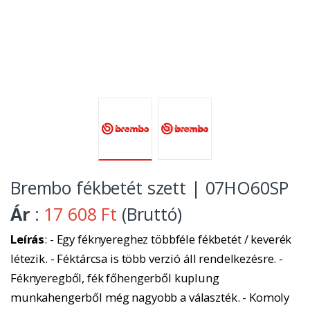
Brembo fékbetét szett | 07HO60SP
Ár
:
17 608 Ft
(Bruttó)
Leírás
: - Egy féknyereghez többféle fékbetét / keverék
létezik. - Féktárcsa is több verzió áll rendelkezésre. -
Féknyeregből, fék főhengerből kuplung
munkahengerből még nagyobb a választék. - Komoly