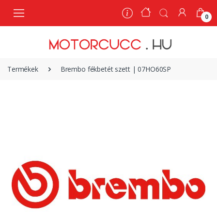
0
0
Termékek
Brembo fékbetét szett | 07HO60SP