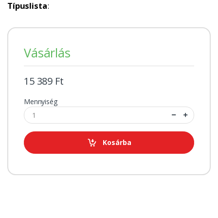
Típuslista
:
Vásárlás
15 389 Ft
Mennyiség
Kosárba