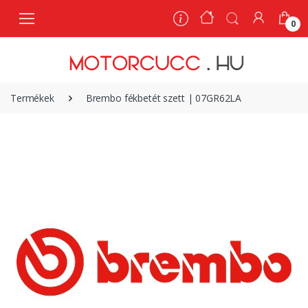
0
0
Termékek
Brembo fékbetét szett | 07GR62LA