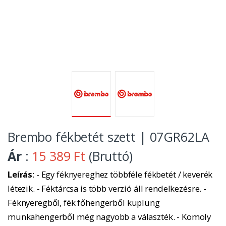
Brembo fékbetét szett | 07GR62LA
Ár
:
15 389 Ft
(Bruttó)
Leírás
: - Egy féknyereghez többféle fékbetét / keverék
létezik. - Féktárcsa is több verzió áll rendelkezésre. -
Féknyeregből, fék főhengerből kuplung
munkahengerből még nagyobb a választék. - Komoly