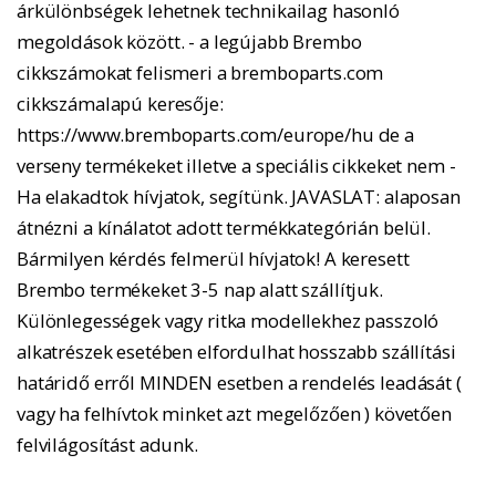
árkülönbségek lehetnek technikailag hasonló
megoldások között. - a legújabb Brembo
cikkszámokat felismeri a bremboparts.com
cikkszámalapú keresője:
https://www.bremboparts.com/europe/hu de a
verseny termékeket illetve a speciális cikkeket nem -
Ha elakadtok hívjatok, segítünk. JAVASLAT: alaposan
átnézni a kínálatot adott termékkategórián belül.
Bármilyen kérdés felmerül hívjatok! A keresett
Brembo termékeket 3-5 nap alatt szállítjuk.
Különlegességek vagy ritka modellekhez passzoló
alkatrészek esetében elfordulhat hosszabb szállítási
határidő erről MINDEN esetben a rendelés leadását (
vagy ha felhívtok minket azt megelőzően ) követően
felvilágosítást adunk.