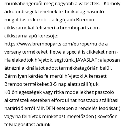
munkahengerből még nagyobb a választék. - Komoly
árkülönbségek lehetnek technikailag hasonló
megoldások között. - a legújabb Brembo
cikkszámokat felismeri a bremboparts.com
cikkszámalapú keresője:
https://www.bremboparts.com/europe/hu de a
verseny termékeket illetve a speciális cikkeket nem -
Ha elakadtok hívjatok, segítünk. JAVASLAT: alaposan
átnézni a kínálatot adott termékkategórián belül.
Bármilyen kérdés felmerül hívjatok! A keresett
Brembo termékeket 3-5 nap alatt szállítjuk.
Különlegességek vagy ritka modellekhez passzoló
alkatrészek esetében elfordulhat hosszabb szállítási
határidő erről MINDEN esetben a rendelés leadását (
vagy ha felhívtok minket azt megelőzően ) követően
felvilágosítást adunk.