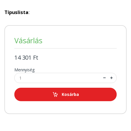
Típuslista
:
Vásárlás
14 301 Ft
Mennyiség
Kosárba