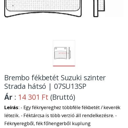
Brembo fékbetét Suzuki szinter
Strada hátsó | 07SU13SP
Ár
:
14 301 Ft
(Bruttó)
Leírás
: - Egy féknyereghez többféle fékbetét / keverék
létezik. - Féktárcsa is több verzió áll rendelkezésre. -
Féknyeregből, fék főhengerből kuplung