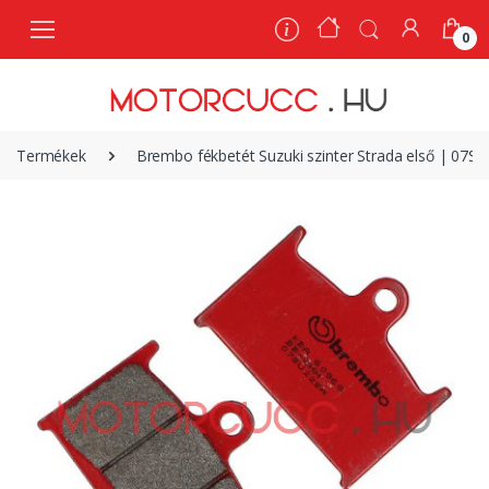
0
0
Termékek
Brembo fékbetét Suzuki szinter Strada első | 07S