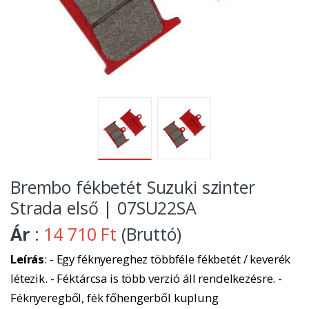
Brembo fékbetét Suzuki szinter
Strada első | 07SU22SA
Ár
:
14 710 Ft
(Bruttó)
Leírás
: - Egy féknyereghez többféle fékbetét / keverék
létezik. - Féktárcsa is több verzió áll rendelkezésre. -
Féknyeregből, fék főhengerből kuplung