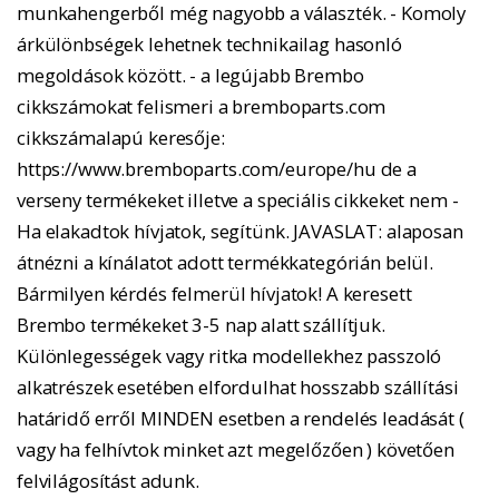
munkahengerből még nagyobb a választék. - Komoly
árkülönbségek lehetnek technikailag hasonló
megoldások között. - a legújabb Brembo
cikkszámokat felismeri a bremboparts.com
cikkszámalapú keresője:
https://www.bremboparts.com/europe/hu de a
verseny termékeket illetve a speciális cikkeket nem -
Ha elakadtok hívjatok, segítünk. JAVASLAT: alaposan
átnézni a kínálatot adott termékkategórián belül.
Bármilyen kérdés felmerül hívjatok! A keresett
Brembo termékeket 3-5 nap alatt szállítjuk.
Különlegességek vagy ritka modellekhez passzoló
alkatrészek esetében elfordulhat hosszabb szállítási
határidő erről MINDEN esetben a rendelés leadását (
vagy ha felhívtok minket azt megelőzően ) követően
felvilágosítást adunk.