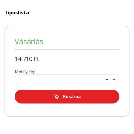
Típuslista
:
Vásárlás
14 710 Ft
Mennyiség
Kosárba