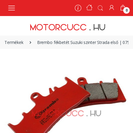
0
0
Termékek
Brembo fékbetét Suzuki szinter Strada első | 07S