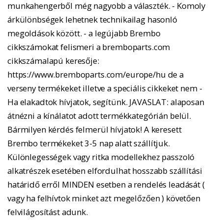
munkahengerből még nagyobb a választék. - Komoly
árkülönbségek lehetnek technikailag hasonló
megoldások között. - a legújabb Brembo
cikkszámokat felismeri a bremboparts.com
cikkszámalapú keresője:
https://www.bremboparts.com/europe/hu de a
verseny termékeket illetve a speciális cikkeket nem -
Ha elakadtok hívjatok, segítünk. JAVASLAT: alaposan
átnézni a kínálatot adott termékkategórián belül.
Bármilyen kérdés felmerül hívjatok! A keresett
Brembo termékeket 3-5 nap alatt szállítjuk.
Különlegességek vagy ritka modellekhez passzoló
alkatrészek esetében elfordulhat hosszabb szállítási
határidő erről MINDEN esetben a rendelés leadását (
vagy ha felhívtok minket azt megelőzően ) követően
felvilágosítást adunk.