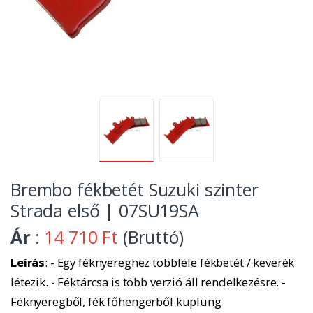
Brembo fékbetét Suzuki szinter
Strada első | 07SU19SA
Ár
:
14 710 Ft
(Bruttó)
Leírás
: - Egy féknyereghez többféle fékbetét / keverék
létezik. - Féktárcsa is több verzió áll rendelkezésre. -
Féknyeregből, fék főhengerből kuplung