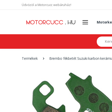
Üdvözöl a Motorcucc webáruház!
Motorke
Search
Termékek
Brembo fékbetét Suzuki karbon kerám