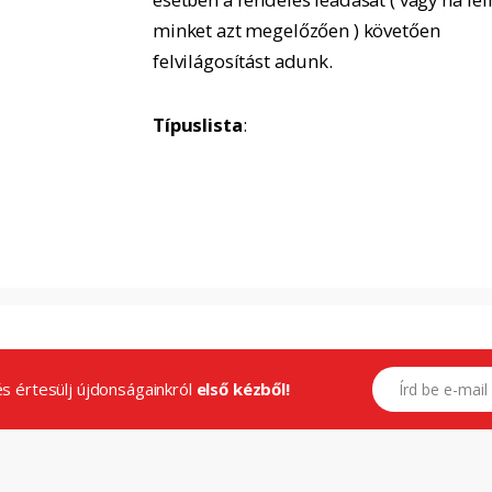
minket azt megelőzően ) követően
felvilágosítást adunk.
Típuslista
:
E-mail címed
.és értesülj újdonságainkról
első kézből!