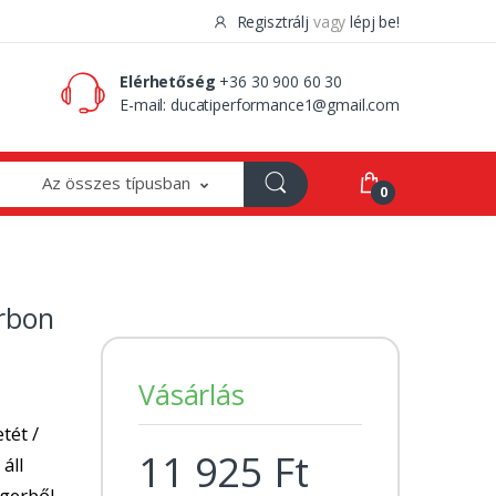
Regisztrálj
vagy
lépj be!
0 Ft
0
Elérhetőség
+36 30 900 60 30
E-mail:
ducatiperformance1@gmail.com
Az összes típusban
0
rbon
Vásárlás
tét /
11 925 Ft
 áll
ngerből