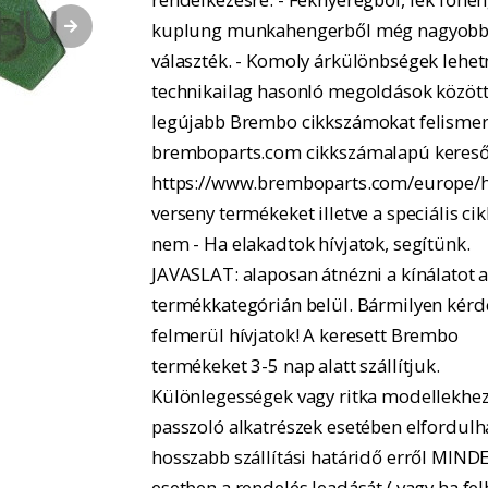
kuplung munkahengerből még nagyobb
választék. - Komoly árkülönbségek lehe
technikailag hasonló megoldások között.
legújabb Brembo cikkszámokat felismer
bremboparts.com cikkszámalapú kereső
https://www.bremboparts.com/europe/h
verseny termékeket illetve a speciális ci
nem - Ha elakadtok hívjatok, segítünk.
JAVASLAT: alaposan átnézni a kínálatot 
termékkategórián belül. Bármilyen kérd
felmerül hívjatok! A keresett Brembo
termékeket 3-5 nap alatt szállítjuk.
Különlegességek vagy ritka modellekhe
passzoló alkatrészek esetében elfordulh
hosszabb szállítási határidő erről MIND
esetben a rendelés leadását ( vagy ha fel