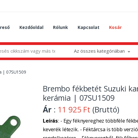
reső
Kezdőoldal
Rólunk
Kapcsolat
Kosár
Az összes kategóriában
ia | 07SU1509
Brembo fékbetét Suzuki ka
kerámia | 07SU1509
Ár
:
11 925 Ft
(Bruttó)
Leírás
: - Egy féknyereghez többféle fékbe
keverék létezik. - Féktárcsa is több verzió
rendelkezésre. - Féknyeregből, fék főhe