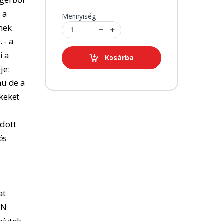
 a
Mennyiség
tnek
 - a
i a
Kosárba
je:
u de a
kkeket
adott
és
z
at
EN
hívtok