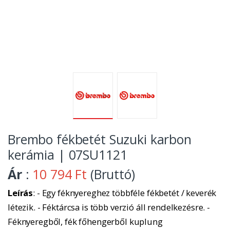
Brembo fékbetét Suzuki karbon
kerámia | 07SU1121
Ár
:
10 794 Ft
(Bruttó)
Leírás
: - Egy féknyereghez többféle fékbetét / keverék
létezik. - Féktárcsa is több verzió áll rendelkezésre. -
Féknyeregből, fék főhengerből kuplung