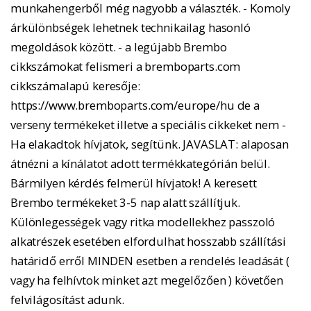
munkahengerből még nagyobb a választék. - Komoly
árkülönbségek lehetnek technikailag hasonló
megoldások között. - a legújabb Brembo
cikkszámokat felismeri a bremboparts.com
cikkszámalapú keresője:
https://www.bremboparts.com/europe/hu de a
verseny termékeket illetve a speciális cikkeket nem -
Ha elakadtok hívjatok, segítünk. JAVASLAT: alaposan
átnézni a kínálatot adott termékkategórián belül.
Bármilyen kérdés felmerül hívjatok! A keresett
Brembo termékeket 3-5 nap alatt szállítjuk.
Különlegességek vagy ritka modellekhez passzoló
alkatrészek esetében elfordulhat hosszabb szállítási
határidő erről MINDEN esetben a rendelés leadását (
vagy ha felhívtok minket azt megelőzően ) követően
felvilágosítást adunk.