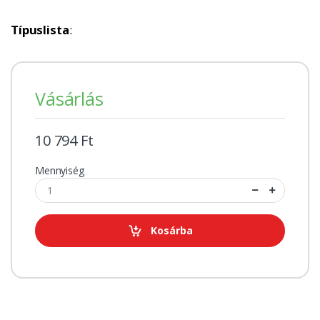
Típuslista
:
Vásárlás
10 794 Ft
Mennyiség
Kosárba