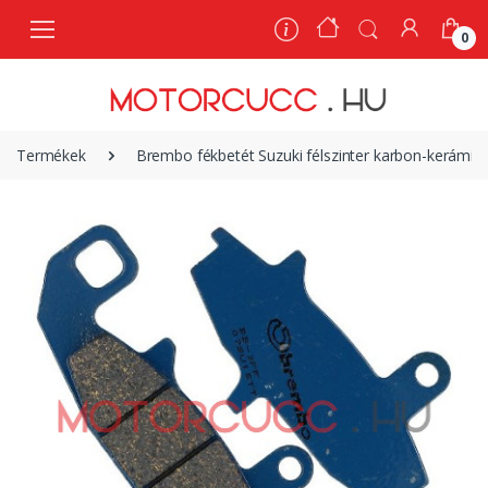
0
0
Termékek
Brembo fékbetét Suzuki félszinter karbon-kerámi