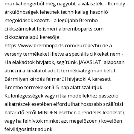
munkahengerből még nagyobb a választék. - Komoly
árkülönbségek lehetnek technikailag hasonló
megoldások között. - a legújabb Brembo
cikkszámokat felismeri a bremboparts.com
cikkszámalapú keresője:
https://www.bremboparts.com/europe/hu de a
verseny termékeket illetve a speciális cikkeket nem -
Ha elakadtok hívjatok, segítünk. JAVASLAT: alaposan
átnézni a kínálatot adott termékkategórián belül.
Bármilyen kérdés felmerül hívjatok! A keresett
Brembo termékeket 3-5 nap alatt szállítjuk.
Különlegességek vagy ritka modellekhez passzoló
alkatrészek esetében elfordulhat hosszabb szállítási
határidő erről MINDEN esetben a rendelés leadását (
vagy ha felhívtok minket azt megelőzően ) követően
felvilágosítást adunk.