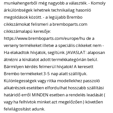
munkahengerből még nagyobb a választék. - Komoly
árkülönbségek lehetnek technikailag hasonló
megoldások között. - a legújabb Brembo
cikkszámokat felismeri a bremboparts.com
cikkszámalapú keresője:
https://www.bremboparts.com/europe/hu de a
verseny termékeket illetve a speciális cikkeket nem -
Ha elakadtok hívjatok, segítünk. JAVASLAT: alaposan
átnézni a kínálatot adott termékkategórián belül.
Bármilyen kérdés felmerül hívjatok! A keresett
Brembo termékeket 3-5 nap alatt szállítjuk.
Különlegességek vagy ritka modellekhez passzoló
alkatrészek esetében elfordulhat hosszabb szállítási
határidő erről MINDEN esetben a rendelés leadását (
vagy ha felhívtok minket azt megelőzően ) követően
felvilágosítást adunk.