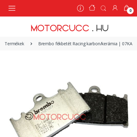
0
0
Termékek
Brembo fékbetét Racing karbon/kerámia | 07KA1