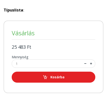
Típuslista
:
Vásárlás
25 483 Ft
Mennyiség
Kosárba