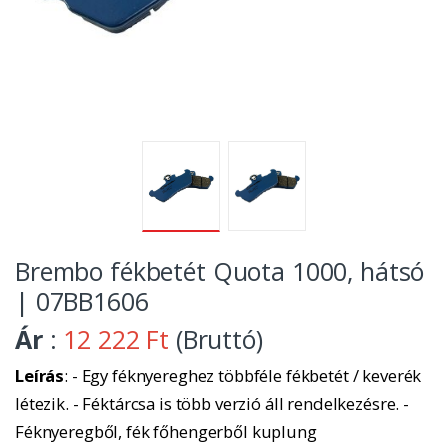
Brembo fékbetét Quota 1000, hátsó
| 07BB1606
Ár
:
12 222 Ft
(Bruttó)
Leírás
: - Egy féknyereghez többféle fékbetét / keverék
létezik. - Féktárcsa is több verzió áll rendelkezésre. -
Féknyeregből, fék főhengerből kuplung