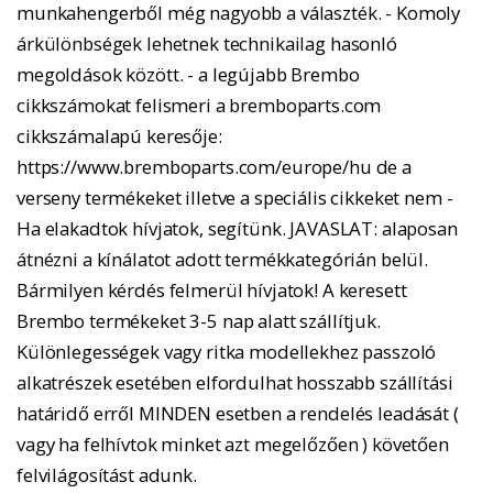
munkahengerből még nagyobb a választék. - Komoly
árkülönbségek lehetnek technikailag hasonló
megoldások között. - a legújabb Brembo
cikkszámokat felismeri a bremboparts.com
cikkszámalapú keresője:
https://www.bremboparts.com/europe/hu de a
verseny termékeket illetve a speciális cikkeket nem -
Ha elakadtok hívjatok, segítünk. JAVASLAT: alaposan
átnézni a kínálatot adott termékkategórián belül.
Bármilyen kérdés felmerül hívjatok! A keresett
Brembo termékeket 3-5 nap alatt szállítjuk.
Különlegességek vagy ritka modellekhez passzoló
alkatrészek esetében elfordulhat hosszabb szállítási
határidő erről MINDEN esetben a rendelés leadását (
vagy ha felhívtok minket azt megelőzően ) követően
felvilágosítást adunk.