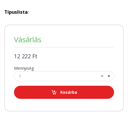
Típuslista
:
Vásárlás
12 222 Ft
Mennyiség
Kosárba