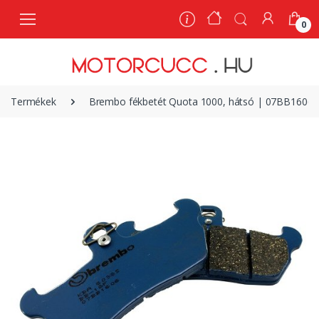
0
0
Termékek
Brembo fékbetét Quota 1000, hátsó | 07BB1606