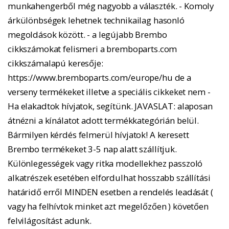
munkahengerből még nagyobb a választék. - Komoly
árkülönbségek lehetnek technikailag hasonló
megoldások között. - a legújabb Brembo
cikkszámokat felismeri a bremboparts.com
cikkszámalapú keresője:
https://www.bremboparts.com/europe/hu de a
verseny termékeket illetve a speciális cikkeket nem -
Ha elakadtok hívjatok, segítünk. JAVASLAT: alaposan
átnézni a kínálatot adott termékkategórián belül.
Bármilyen kérdés felmerül hívjatok! A keresett
Brembo termékeket 3-5 nap alatt szállítjuk.
Különlegességek vagy ritka modellekhez passzoló
alkatrészek esetében elfordulhat hosszabb szállítási
határidő erről MINDEN esetben a rendelés leadását (
vagy ha felhívtok minket azt megelőzően ) követően
felvilágosítást adunk.