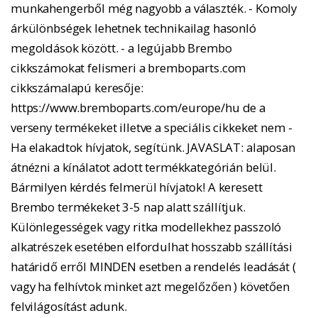
munkahengerből még nagyobb a választék. - Komoly
árkülönbségek lehetnek technikailag hasonló
megoldások között. - a legújabb Brembo
cikkszámokat felismeri a bremboparts.com
cikkszámalapú keresője:
https://www.bremboparts.com/europe/hu de a
verseny termékeket illetve a speciális cikkeket nem -
Ha elakadtok hívjatok, segítünk. JAVASLAT: alaposan
átnézni a kínálatot adott termékkategórián belül.
Bármilyen kérdés felmerül hívjatok! A keresett
Brembo termékeket 3-5 nap alatt szállítjuk.
Különlegességek vagy ritka modellekhez passzoló
alkatrészek esetében elfordulhat hosszabb szállítási
határidő erről MINDEN esetben a rendelés leadását (
vagy ha felhívtok minket azt megelőzően ) követően
felvilágosítást adunk.