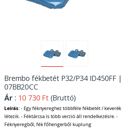
Brembo fékbetét P32/P34 ID450FF |
07BB20CC
Ár
:
10 730 Ft
(Bruttó)
Leírás
: - Egy féknyereghez többféle fékbetét / keverék
létezik. - Féktárcsa is több verzió áll rendelkezésre. -
Féknyeregből, fék főhengerből kuplung