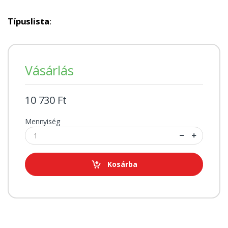
Típuslista
:
Vásárlás
10 730 Ft
Mennyiség
Kosárba