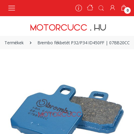
0
0
Termékek
Brembo fékbetét P32/P34 ID450FF | 07BB20CC