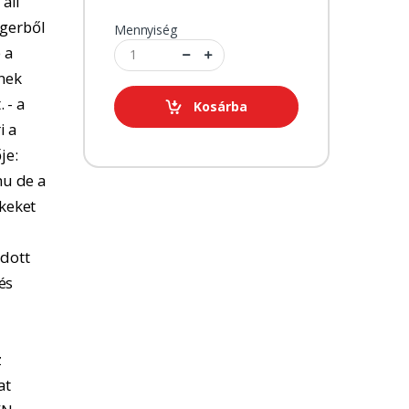
 áll
ngerből
Mennyiség
 a
tnek
 - a
Kosárba
i a
je:
u de a
kkeket
adott
és
z
at