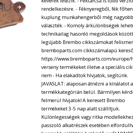
keverék létezik. - Féktárcsa is több verzió
rendelkezésre. - Féknyeregből, fék főhe
kuplung munkahengerből még nagyobb
választék. - Komoly árkülönbségek lehe
technikailag hasonló megoldások között.
legújabb Brembo cikkszámokat felismer
bremboparts.com cikkszámalapú kereső
https://www.bremboparts.com/europe/h
verseny termékeket illetve a speciális ci
nem - Ha elakadtok hívjatok, segítünk.
JAVASLAT: alaposan átnézni a kínálatot 
termékkategórián belül. Bármilyen kérd
felmerül hívjatok! A keresett Brembo
termékeket 3-5 nap alatt szállítjuk.
Különlegességek vagy ritka modellekhe
passzoló alkatrészek esetében elfordulh