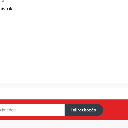
EN
hívtok
Feliratkozás