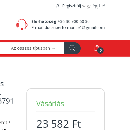
Regisztrálj
vagy
lépj be!
0 Ft
0
Elérhetőség
+36 30 900 60 30
E-mail:
ducatiperformance1@gmail.com
Az összes típusban
0
is
,
3791
Vásárlás
23 582 Ft
tét /