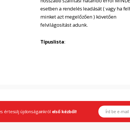
hosszabb szállítási határidő erről MIND
esetben a rendelés leadását ( vagy ha fel
minket azt megelőzően ) követően
felvilágosítást adunk.
Típuslista
:
E-mail címed
.és értesülj újdonságainkról
első kézből!