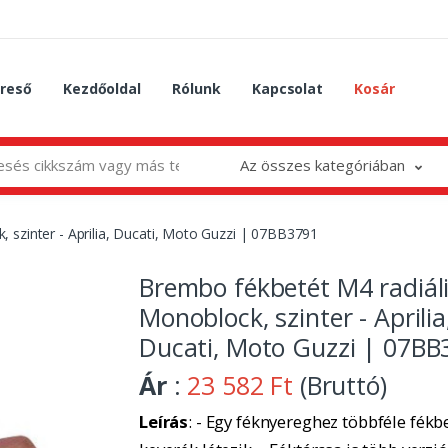
reső
Kezdőoldal
Rólunk
Kapcsolat
Kosár
Az összes kategóriában
 szinter - Aprilia, Ducati, Moto Guzzi | 07BB3791
Brembo fékbetét M4 radiál
Monoblock, szinter - Aprilia
Ducati, Moto Guzzi | 07BB
Ár
:
23 582 Ft
(Bruttó)
Leírás
: - Egy féknyereghez többféle fékbe