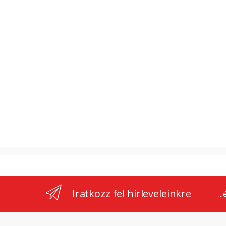
Iratkozz fel hírleveleinkre
..