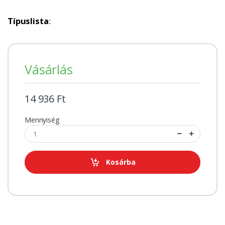
Típuslista
:
Vásárlás
14 936 Ft
Mennyiség
Kosárba