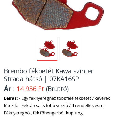
Brembo fékbetét Kawa szinter
Strada hátsó | 07KA16SP
Ár
:
14 936 Ft
(Bruttó)
Leírás
: - Egy féknyereghez többféle fékbetét / keverék
létezik. - Féktárcsa is több verzió áll rendelkezésre. -
Féknyeregből, fék főhengerből kuplung