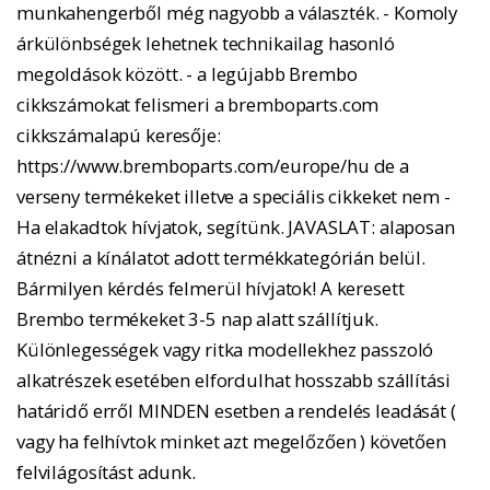
munkahengerből még nagyobb a választék. - Komoly
árkülönbségek lehetnek technikailag hasonló
megoldások között. - a legújabb Brembo
cikkszámokat felismeri a bremboparts.com
cikkszámalapú keresője:
https://www.bremboparts.com/europe/hu de a
verseny termékeket illetve a speciális cikkeket nem -
Ha elakadtok hívjatok, segítünk. JAVASLAT: alaposan
átnézni a kínálatot adott termékkategórián belül.
Bármilyen kérdés felmerül hívjatok! A keresett
Brembo termékeket 3-5 nap alatt szállítjuk.
Különlegességek vagy ritka modellekhez passzoló
alkatrészek esetében elfordulhat hosszabb szállítási
határidő erről MINDEN esetben a rendelés leadását (
vagy ha felhívtok minket azt megelőzően ) követően
felvilágosítást adunk.