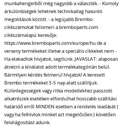
munkahengerből még nagyobb a választék. - Komoly
árkülönbségek lehetnek technikailag hasonló
megoldások között. - a legújabb Brembo
cikkszámokat felismeri a bremboparts.com
cikkszámalapú keresője:
https://www.bremboparts.com/europe/hu de a
verseny termékeket illetve a speciális cikkeket nem -
Ha elakadtok hívjatok, segítünk. JAVASLAT: alaposan
átnézni a kínálatot adott termékkategórián belül.
Bármilyen kérdés felmerül hívjatok! A keresett
Brembo termékeket 3-5 nap alatt szállítjuk.
Különlegességek vagy ritka modellekhez passzoló
alkatrészek esetében elfordulhat hosszabb szállítási
határidő erről MINDEN esetben a rendelés leadását (
vagy ha felhívtok minket azt megelőzően ) követően
felvilágosítást adunk.