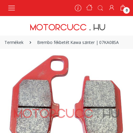
0
0
Termékek
Brembo fékbetét Kawa szinter | 07KA08SA