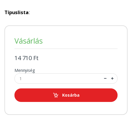
Típuslista
:
Vásárlás
14 710 Ft
Mennyiség
Kosárba