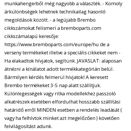
munkahengerből még nagyobb a választék. - Komoly
árkülönbségek lehetnek technikailag hasonló
megoldások között. - a legújabb Brembo
cikkszámokat felismeri a bremboparts.com
cikkszámalapú keresője:
https://www.bremboparts.com/europe/hu de a
verseny termékeket illetve a speciális cikkeket nem -
Ha elakadtok hívjatok, segítünk. JAVASLAT: alaposan
átnézni a kínálatot adott termékkategórián belül.
Bármilyen kérdés felmerül hívjatok! A keresett
Brembo termékeket 3-5 nap alatt szállítjuk.
Különlegességek vagy ritka modellekhez passzoló
alkatrészek esetében elfordulhat hosszabb szállítási
határidő erről MINDEN esetben a rendelés leadását (
vagy ha felhívtok minket azt megelőzően ) követően
felvilágosítást adunk.