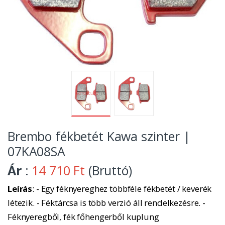
Brembo fékbetét Kawa szinter |
07KA08SA
Ár
:
14 710 Ft
(Bruttó)
Leírás
: - Egy féknyereghez többféle fékbetét / keverék
létezik. - Féktárcsa is több verzió áll rendelkezésre. -
Féknyeregből, fék főhengerből kuplung