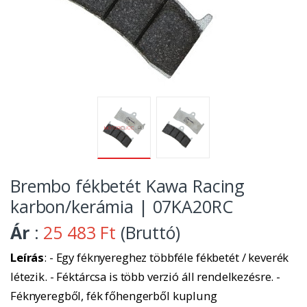
Brembo fékbetét Kawa Racing
karbon/kerámia | 07KA20RC
Ár
:
25 483 Ft
(Bruttó)
Leírás
: - Egy féknyereghez többféle fékbetét / keverék
létezik. - Féktárcsa is több verzió áll rendelkezésre. -
Féknyeregből, fék főhengerből kuplung