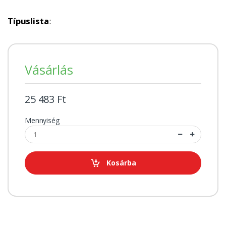
Típuslista
:
Vásárlás
25 483 Ft
Mennyiség
Kosárba