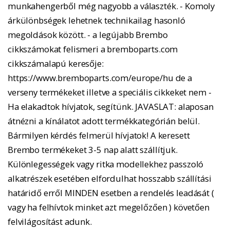
munkahengerből még nagyobb a választék. - Komoly
árkülönbségek lehetnek technikailag hasonló
megoldások között. - a legújabb Brembo
cikkszámokat felismeri a bremboparts.com
cikkszámalapú keresője:
https://www.bremboparts.com/europe/hu de a
verseny termékeket illetve a speciális cikkeket nem -
Ha elakadtok hívjatok, segítünk. JAVASLAT: alaposan
átnézni a kínálatot adott termékkategórián belül.
Bármilyen kérdés felmerül hívjatok! A keresett
Brembo termékeket 3-5 nap alatt szállítjuk.
Különlegességek vagy ritka modellekhez passzoló
alkatrészek esetében elfordulhat hosszabb szállítási
határidő erről MINDEN esetben a rendelés leadását (
vagy ha felhívtok minket azt megelőzően ) követően
felvilágosítást adunk.