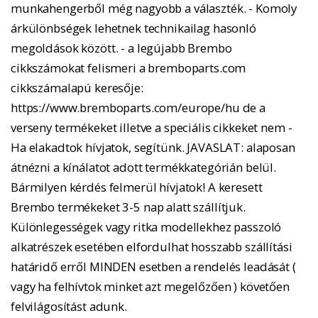
munkahengerből még nagyobb a választék. - Komoly
árkülönbségek lehetnek technikailag hasonló
megoldások között. - a legújabb Brembo
cikkszámokat felismeri a bremboparts.com
cikkszámalapú keresője:
https://www.bremboparts.com/europe/hu de a
verseny termékeket illetve a speciális cikkeket nem -
Ha elakadtok hívjatok, segítünk. JAVASLAT: alaposan
átnézni a kínálatot adott termékkategórián belül.
Bármilyen kérdés felmerül hívjatok! A keresett
Brembo termékeket 3-5 nap alatt szállítjuk.
Különlegességek vagy ritka modellekhez passzoló
alkatrészek esetében elfordulhat hosszabb szállítási
határidő erről MINDEN esetben a rendelés leadását (
vagy ha felhívtok minket azt megelőzően ) követően
felvilágosítást adunk.