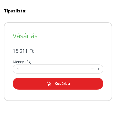
Típuslista
:
Vásárlás
15 211 Ft
Mennyiség
Kosárba