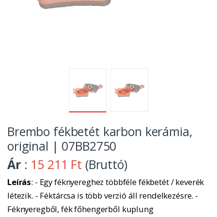
Brembo fékbetét karbon kerámia,
original | 07BB2750
Ár
:
15 211 Ft
(Bruttó)
Leírás
: - Egy féknyereghez többféle fékbetét / keverék
létezik. - Féktárcsa is több verzió áll rendelkezésre. -
Féknyeregből, fék főhengerből kuplung