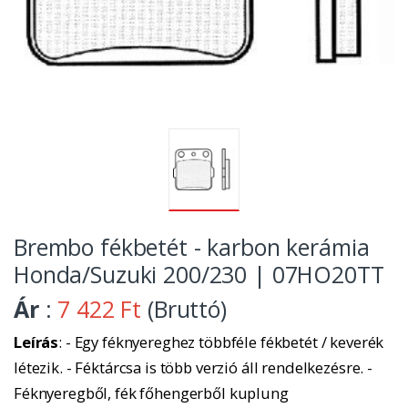
Brembo fékbetét - karbon kerámia
Honda/Suzuki 200/230 | 07HO20TT
Ár
:
7 422 Ft
(Bruttó)
Leírás
: - Egy féknyereghez többféle fékbetét / keverék
létezik. - Féktárcsa is több verzió áll rendelkezésre. -
Féknyeregből, fék főhengerből kuplung