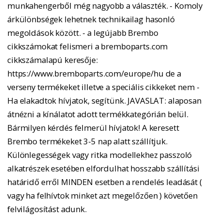
munkahengerből még nagyobb a választék. - Komoly
árkülönbségek lehetnek technikailag hasonló
megoldások között. - a legújabb Brembo
cikkszámokat felismeri a bremboparts.com
cikkszámalapú keresője:
https://www.bremboparts.com/europe/hu de a
verseny termékeket illetve a speciális cikkeket nem -
Ha elakadtok hívjatok, segítünk. JAVASLAT: alaposan
átnézni a kínálatot adott termékkategórián belül.
Bármilyen kérdés felmerül hívjatok! A keresett
Brembo termékeket 3-5 nap alatt szállítjuk.
Különlegességek vagy ritka modellekhez passzoló
alkatrészek esetében elfordulhat hosszabb szállítási
határidő erről MINDEN esetben a rendelés leadását (
vagy ha felhívtok minket azt megelőzően ) követően
felvilágosítást adunk.