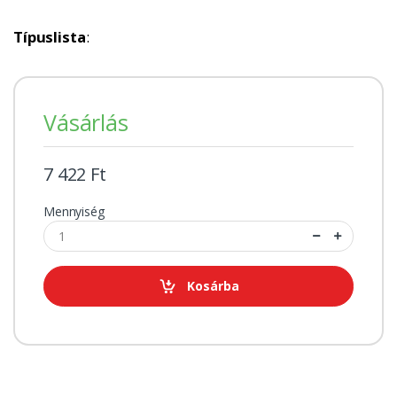
Típuslista
:
Vásárlás
7 422 Ft
Mennyiség
Kosárba