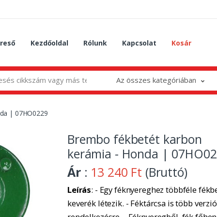
reső
Kezdőoldal
Rólunk
Kapcsolat
Kosár
Az összes kategóriában
nda | 07HO0229
Brembo fékbetét karbon
kerámia - Honda | 07HO0
Ár
:
13 240 Ft
(Bruttó)
Leírás
: - Egy féknyereghez többféle fékbe
keverék létezik. - Féktárcsa is több verzió
rendelkezésre. - Féknyeregből, fék főhe