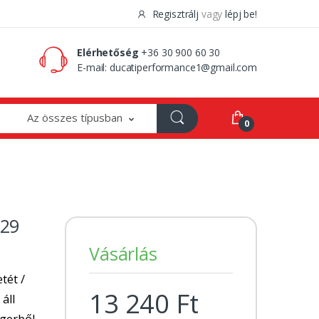
Regisztrálj
vagy
lépj be!
0 Ft
0
Elérhetőség
+36 30 900 60 30
E-mail:
ducatiperformance1@gmail.com
Az összes típusban
0
229
Vásárlás
tét /
13 240 Ft
 áll
ngerből