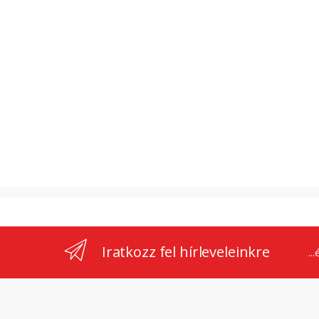
Iratkozz fel hírleveleinkre
..