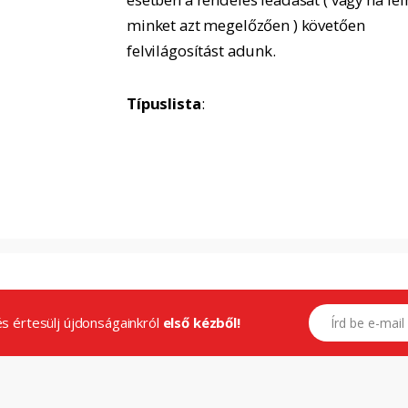
minket azt megelőzően ) követően
felvilágosítást adunk.
Típuslista
:
E-mail címed
.és értesülj újdonságainkról
első kézből!