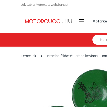
Üdvözöl a Motorcucc webáruház!
Motorke
Search
Termékek
Brembo fékbetét karbon kerámia - Ho