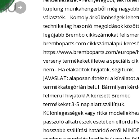
kuplung munkahengerből még nagyobb
választék. - Komoly árkülönbségek lehe
technikailag hasonló megoldások között.
legújabb Brembo cikkszámokat felismer
bremboparts.com cikkszámalapú kereső
https://www.bremboparts.com/europe/h
verseny termékeket illetve a speciális ci
nem - Ha elakadtok hívjatok, segítünk.
JAVASLAT: alaposan átnézni a kínálatot 
termékkategórián belül. Bármilyen kérd
felmerül hívjatok! A keresett Brembo
termékeket 3-5 nap alatt szállítjuk.
Különlegességek vagy ritka modellekhe
passzoló alkatrészek esetében elfordulh
hosszabb szállítási határidő erről MIND
esetben a rendelés leadását ( vagy ha fel