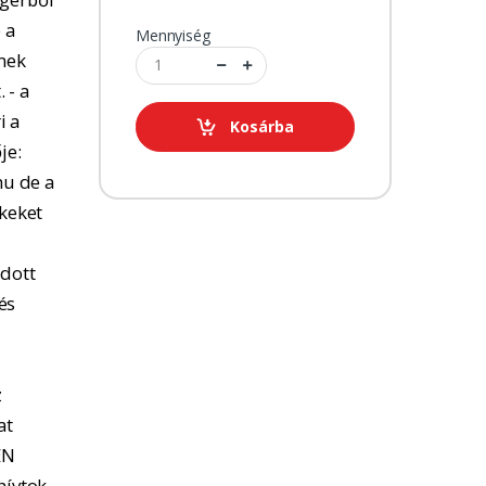
 a
Mennyiség
tnek
 - a
i a
Kosárba
je:
u de a
kkeket
adott
és
z
at
EN
hívtok