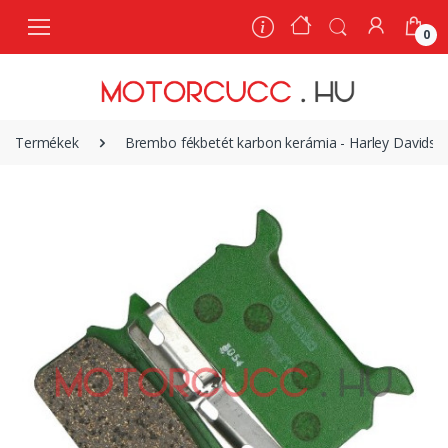
0
0
Termékek
Brembo fékbetét karbon kerámia - Harley Davids