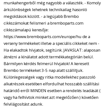
munkahengerből még nagyobb a választék. - Komoly
árkülönbségek lehetnek technikailag hasonló
megoldások között. - a legújabb Brembo
cikkszámokat felismeri a bremboparts.com
cikkszámalapú keresője:
https://www.bremboparts.com/europe/hu de a
verseny termékeket illetve a speciális cikkeket nem -
Ha elakadtok hívjatok, segítünk. JAVASLAT: alaposan
átnézni a kínálatot adott termékkategórián belül.
Bármilyen kérdés felmerül hívjatok! A keresett
Brembo termékeket 3-5 nap alatt szállítjuk.
Különlegességek vagy ritka modellekhez passzoló
alkatrészek esetében elfordulhat hosszabb szállítási
határidő erről MINDEN esetben a rendelés leadását (
vagy ha felhívtok minket azt megelőzően ) követően
felvilágosítást adunk.