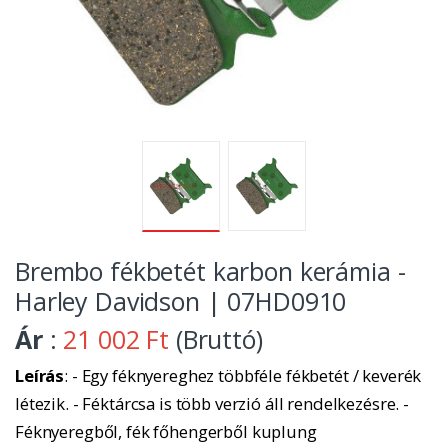
Brembo fékbetét karbon kerámia -
Harley Davidson | 07HD0910
Ár
:
21 002 Ft
(Bruttó)
Leírás
: - Egy féknyereghez többféle fékbetét / keverék
létezik. - Féktárcsa is több verzió áll rendelkezésre. -
Féknyeregből, fék főhengerből kuplung